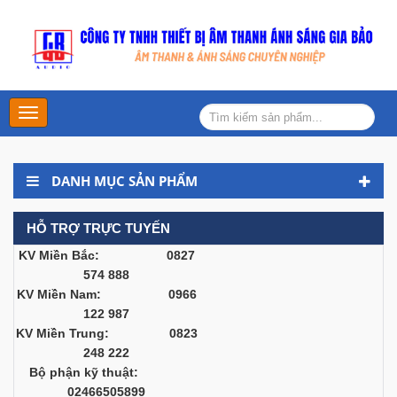
Main
Menu
DANH MỤC SẢN PHẨM
HỖ TRỢ TRỰC TUYẾN
KV Miền Bắc: 0827
574 888
KV Miền Nam: 0966
122 987
KV Miền Trung: 0823
248 222
Bộ phận kỹ thuật:
02466505899