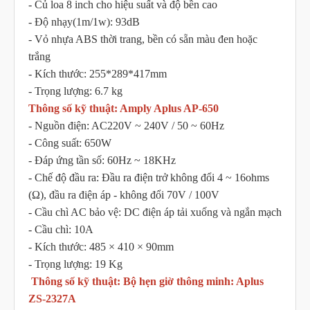
- Củ loa 8 inch cho hiệu suất và độ bền cao
- Độ nhạy(1m/1w): 93dB
- Vỏ nhựa ABS thời trang, bền có sẵn màu đen hoặc
trắng
- Kích thước: 255*289*417mm
- Trọng lượng: 6.7 kg
Thông số kỹ thuật: Amply Aplus AP-650
- Nguồn điện: AC220V ~ 240V / 50 ~ 60Hz
- Công suất: 650W
- Đáp ứng tần số: 60Hz ~ 18KHz
- Chế độ đầu ra: Đầu ra điện trở không đổi 4 ~ 16ohms
(Ω), đầu ra điện áp - không đổi 70V / 100V
- Cầu chì AC bảo vệ: DC điện áp tải xuống và ngắn mạch
- Cầu chì: 10A
- Kích thước: 485 × 410 × 90mm
- Trọng lượng: 19 Kg
Thông số kỹ thuật: Bộ hẹn giờ thông minh: Aplus
ZS-2327A