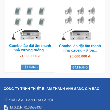
Combo lắp đặt âm thanh
Combo lắp đặt âm thanh
nhà xưởng thông...
nhà xưởng - 6 loa...
21,000,000 đ
25,000,000 đ
ĐẶT HÀNG
ĐẶT HÀNG
CÔNG TY TNHH THIẾT BỊ ÂM THANH ÁNH SÁNG GIA BẢO
LẮP ĐẶT ÂM THANH TẠI HÀ NỘI
M.S.D.N: 0109559438