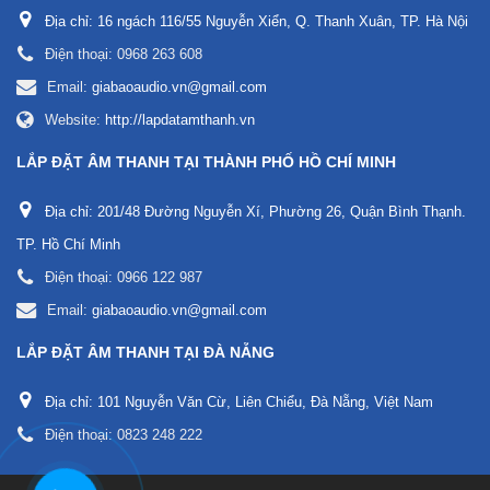
Địa chỉ:
16 ngách 116/55 Nguyễn Xiển, Q. Thanh Xuân, TP. Hà Nội
Điện thoại:
0968 263 608
Email:
giabaoaudio.vn@gmail.com
Website:
http://lapdatamthanh.vn
LẮP ĐẶT ÂM THANH TẠI THÀNH PHỐ HỒ CHÍ MINH
Địa chỉ:
201/48 Đường Nguyễn Xí, Phường 26, Quận Bình Thạnh.
TP. Hồ Chí Minh
Điện thoại:
0966 122 987
Email:
giabaoaudio.vn@gmail.com
LẮP ĐẶT ÂM THANH TẠI ĐÀ NẴNG
Địa chỉ:
101 Nguyễn Văn Cừ, Liên Chiểu, Đà Nẵng, Việt Nam
Điện thoại:
0823 248 222