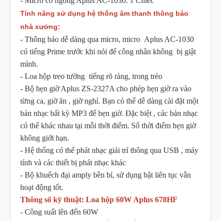
- Micro cổ ngỗng Aplus AC-1030: 1 Chiếc
Tính năng sử dụng hệ thống âm thanh thông báo
nhà xưởng:
- Thông báo dễ dàng qua micro, micro Aplus AC-1030
có tiếng Prime trước khi nói để công nhân không bị giật
mình.
- Loa hộp treo tường tiếng rõ ràng, trong trẻo
- Bộ hẹn giờ Aplus ZS-2327A cho phép hẹn giờ ra vào
từng ca, giờ ăn , giờ nghỉ. Bạn có thể dễ dàng cài đặt một
bản nhạc bất kỳ MP3 để hẹn giờ. Đặc biệt , các bản nhạc
có thể khác nhau tại mỗi thời điểm. Số thời điểm hẹn giờ
không giới hạn.
- Hệ thống có thể phát nhạc giải trí thông qua USB , máy
tính và các thiết bị phát nhạc khác
- Bộ khuếch đại amply bền bỉ, sử dụng bật liên tục vẫn
hoạt động tốt.
Thông số kỹ thuật: Loa hộp 60W Aplus 678HF
- Công suất lên đến 60W