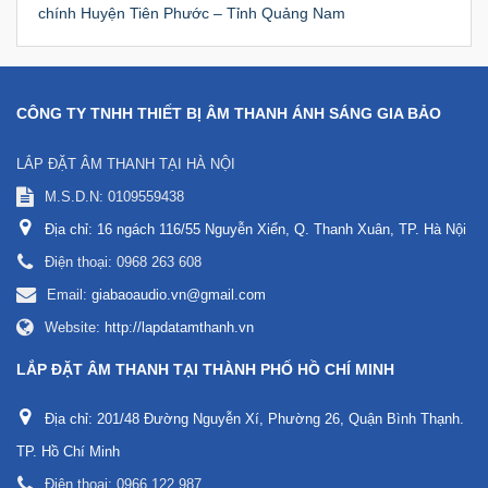
chính Huyện Tiên Phước – Tỉnh Quảng Nam
CÔNG TY TNHH THIẾT BỊ ÂM THANH ÁNH SÁNG GIA BẢO
LẮP ĐẶT ÂM THANH TẠI HÀ NỘI
M.S.D.N: 0109559438
Địa chỉ:
16 ngách 116/55 Nguyễn Xiển, Q. Thanh Xuân, TP. Hà Nội
Điện thoại:
0968 263 608
Email:
giabaoaudio.vn@gmail.com
Website:
http://lapdatamthanh.vn
LẮP ĐẶT ÂM THANH TẠI THÀNH PHỐ HỒ CHÍ MINH
Địa chỉ:
201/48 Đường Nguyễn Xí, Phường 26, Quận Bình Thạnh.
TP. Hồ Chí Minh
Điện thoại:
0966 122 987