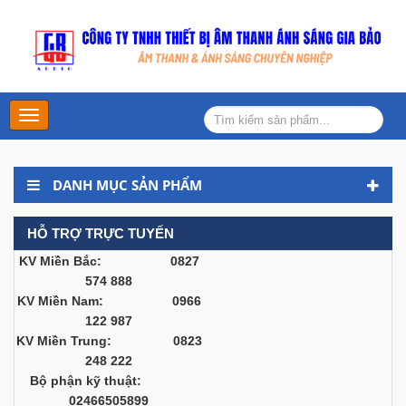
Main
Menu
DANH MỤC SẢN PHẨM
HỖ TRỢ TRỰC TUYẾN
KV Miền Bắc: 0827
574 888
KV Miền Nam: 0966
122 987
KV Miền Trung: 0823
248 222
Bộ phận kỹ thuật:
02466505899