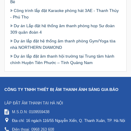
Bè
Công trình lắp đặt Karaoke phòng hát 3AE - Thanh Thủy
- Phú Thọ
Dự án Lắp đặt hệ thống âm thanh phòng họp Sư đoàn
309 quân đoàn 4
Dự án lắp đặt hệ thống âm thanh phòng Gym/Yoga tòa
nhà NORTHERN DIAMOND
Dự án lắp đặt âm thanh hội trường tại Trung tâm hành
chính Huyện Tiên Phước – Tỉnh Quảng Nam
CÔNG TY TNHH THIẾT BỊ ÂM THANH ÁNH SÁNG GIA BẢO
LẮP ĐẶT ÂM THANH TẠI HÀ NỘI
M.S.D.N: 0109559438
Địa chỉ:
16 ngách 116/55 Nguyễn Xiển, Q. Thanh Xuân, TP. Hà Nội
Điện thoại:
0968 263 608