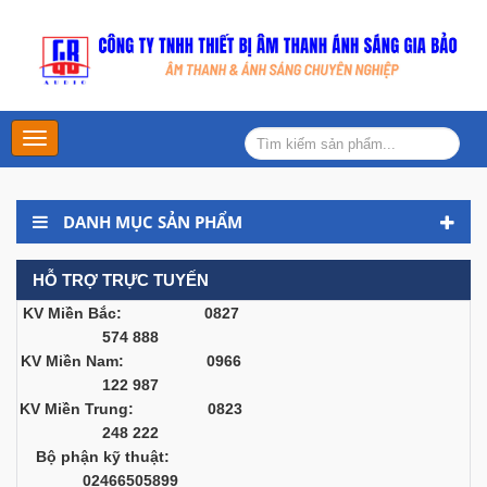
Main
Menu
DANH MỤC SẢN PHẨM
HỖ TRỢ TRỰC TUYẾN
KV Miền Bắc: 0827
574 888
KV Miền Nam: 0966
122 987
KV Miền Trung: 0823
248 222
Bộ phận kỹ thuật:
02466505899