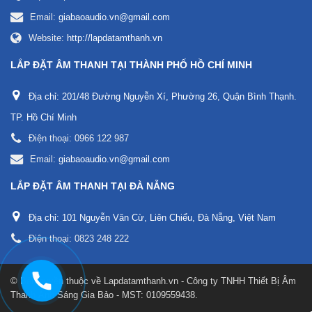
Email:
giabaoaudio.vn@gmail.com
Website:
http://lapdatamthanh.vn
LẮP ĐẶT ÂM THANH TẠI THÀNH PHỐ HỒ CHÍ MINH
Địa chỉ:
201/48 Đường Nguyễn Xí, Phường 26, Quận Bình Thạnh.
TP. Hồ Chí Minh
Điện thoại:
0966 122 987
Email:
giabaoaudio.vn@gmail.com
LẮP ĐẶT ÂM THANH TẠI ĐÀ NẴNG
Địa chỉ:
101 Nguyễn Văn Cừ, Liên Chiểu, Đà Nẵng, Việt Nam
Điện thoại:
0823 248 222
© Bản quyền thuộc về
Lapdatamthanh.vn - Công ty TNHH Thiết Bị Âm
Thanh Ánh Sáng Gia Bảo - MST: 0109559438
.