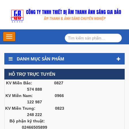
Main
Menu
DANH MỤC SẢN PHẨM
HỖ TRỢ TRỰC TUYẾN
KV Miền Bắc: 0827
574 888
KV Miền Nam: 0966
122 987
KV Miền Trung: 0823
248 222
Bộ phận kỹ thuật:
02466505899