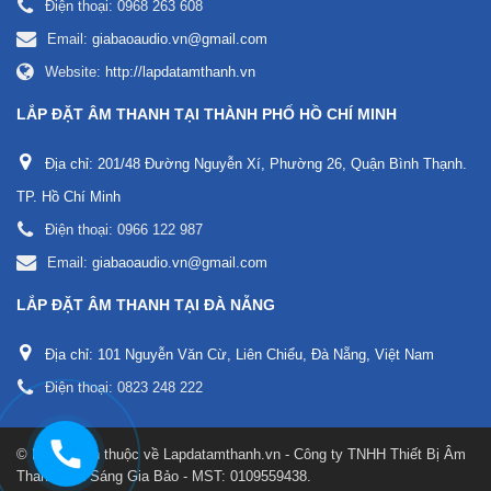
Điện thoại:
0968 263 608
Email:
giabaoaudio.vn@gmail.com
Website:
http://lapdatamthanh.vn
LẮP ĐẶT ÂM THANH TẠI THÀNH PHỐ HỒ CHÍ MINH
Địa chỉ:
201/48 Đường Nguyễn Xí, Phường 26, Quận Bình Thạnh.
TP. Hồ Chí Minh
Điện thoại:
0966 122 987
Email:
giabaoaudio.vn@gmail.com
LẮP ĐẶT ÂM THANH TẠI ĐÀ NẴNG
Địa chỉ:
101 Nguyễn Văn Cừ, Liên Chiểu, Đà Nẵng, Việt Nam
Điện thoại:
0823 248 222
© Bản quyền thuộc về
Lapdatamthanh.vn - Công ty TNHH Thiết Bị Âm
Thanh Ánh Sáng Gia Bảo - MST: 0109559438
.