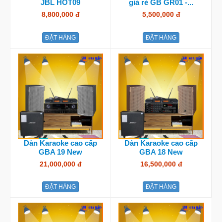
JBL HOT09
giá rẻ GB GR01 -...
8,800,000 đ
5,500,000 đ
ĐẶT HÀNG
ĐẶT HÀNG
Dàn Karaoke cao cấp
Dàn Karaoke cao cấp
GBA 19 New
GBA 18 New
21,000,000 đ
16,500,000 đ
ĐẶT HÀNG
ĐẶT HÀNG