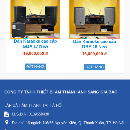
Dàn Karaoke cao cấp
Dàn Karaoke cao cấp
GBA 17 New
GBA 16 New
16,000,000 đ
16,000,000 đ
ĐẶT HÀNG
ĐẶT HÀNG
CÔNG TY TNHH THIẾT BỊ ÂM THANH ÁNH SÁNG GIA BẢO
LẮP ĐẶT ÂM THANH TẠI HÀ NỘI
M.S.D.N: 0109559438
Địa chỉ:
16 ngách 116/55 Nguyễn Xiển, Q. Thanh Xuân, TP. Hà Nội