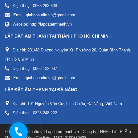
Điện thoại:
0968 263 608
Email:
giabaoaudio.vn@gmail.com
Website:
http://lapdatamthanh.vn
LẮP ĐẶT ÂM THANH TẠI THÀNH PHỐ HỒ CHÍ MINH
Địa chỉ:
201/48 Đường Nguyễn Xí, Phường 26, Quận Bình Thạnh.
TP. Hồ Chí Minh
Điện thoại:
0966 122 987
Email:
giabaoaudio.vn@gmail.com
LẮP ĐẶT ÂM THANH TẠI ĐÀ NẴNG
Địa chỉ:
101 Nguyễn Văn Cừ, Liên Chiểu, Đà Nẵng, Việt Nam
Điện thoại:
0823 248 222
© Bản quyền thuộc về
Lapdatamthanh.vn - Công ty TNHH Thiết Bị Âm
Thanh Ánh Sáng Gia Bảo - MST: 0109559438
.