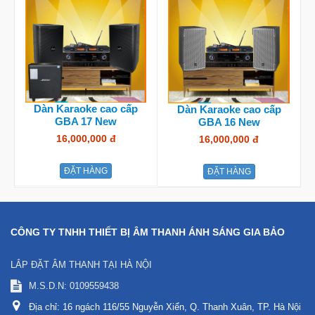
Dàn Karaoke cao cấp
Dàn Karaoke cao cấp
GBA 17 New
GBA 16 New
16,000,000 đ
16,000,000 đ
ĐẶT HÀNG
ĐẶT HÀNG
CÔNG TY TNHH THIẾT BỊ ÂM THANH ÁNH SÁNG GIA BẢO
LẮP ĐẶT ÂM THANH TẠI HÀ NỘI
M.S.D.N: 0109559438
Địa chỉ:
16 ngách 116/55 Nguyễn Xiển, Q. Thanh Xuân, TP. Hà Nội