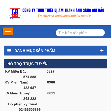
Main
Menu
DANH MỤC SẢN PHẨM
HỖ TRỢ TRỰC TUYẾN
KV Miền Bắc: 0827
574 888
KV Miền Nam: 0966
122 987
KV Miền Trung: 0823
248 222
Bộ phận kỹ thuật:
02466505899