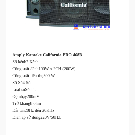
Amply Karaoke California PRO 468B
Số kênh2 Kênh
Công suất đánh100W x 2CH (200W)
Công suất tiêu thụ500 W
Số Sò4 Sò
Loại sòSò Than
Độ nhạy200mV
Trở kháng8 ohm
Dải tần20Hz đến 20KHz
Điện áp sử dụng220V/50HZ