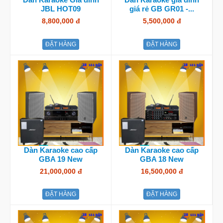
JBL HOT09
giá rẻ GB GR01 -...
8,800,000 đ
5,500,000 đ
ĐẶT HÀNG
ĐẶT HÀNG
Dàn Karaoke cao cấp
Dàn Karaoke cao cấp
GBA 19 New
GBA 18 New
21,000,000 đ
16,500,000 đ
ĐẶT HÀNG
ĐẶT HÀNG