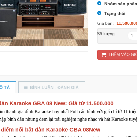
Nhóm sản phẩ
Trạng thái
Giá bán:
11,500,00
Số lượng
THÊM VÀO GI
Ô TẢ
BÌNH LUẬN - ĐÁNH GIÁ
dàn Karaoke GBA 08 New: Giá từ 11.500.000
m thanh gia đình Karaoke hay nhất Full cấu hình với giá chỉ từ 11 t
hập bình dân nhưng đem lại trải nghiệm nghe nhạc và hát Karaoke tuyệ
 điểm nổi bật dàn Karaoke GBA 08New