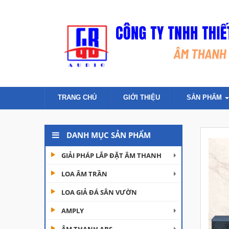
TRANG CHỦ
GIỚI THIỆU
SẢN PHẨM
DANH MỤC SẢN PHẨM
GIẢI PHÁP LẮP ĐẶT ÂM THANH
LOA ÂM TRẦN
LOA GIẢ ĐÁ SÂN VƯỜN
AMPLY