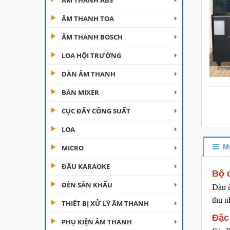
ÂM THANH ABS
ÂM THANH TOA
ÂM THANH BOSCH
LOA HỘI TRƯỜNG
DÀN ÂM THANH
Đèn Moving Beam 230
BÀN MIXER
Plus
CỤC ĐẨY CÔNG SUẤT
Liên hệ
LOA
Đèn Beam 260 Plus
SVT
M
MICRO
Liên hệ
ĐẦU KARAOKE
Bộ 
ĐÈN SÂN KHẤU
Cục đẩy công suất
Dàn â
Aplus...
thu n
THIẾT BỊ XỬ LÝ ÂM THANH
Liên hệ
Đặc
PHỤ KIỆN ÂM THANH