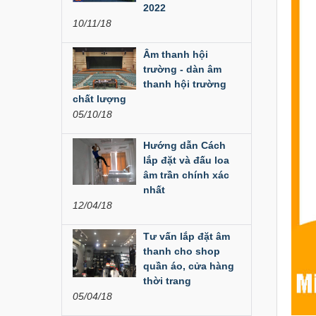
Đèn Led Moving 108
2022
Bóng
10/11/18
Liên hệ
Âm thanh hội
trường - dàn âm
Đèn Moving Beam
thanh hội trường
350W
chất lượng
05/10/18
Liên hệ
Hướng dẫn Cách
Đèn Moving Beam 230
Plus
lắp đặt và đấu loa
âm trần chính xác
Liên hệ
nhất
12/04/18
Đèn Beam 260 Plus
SVT
Tư vấn lắp đặt âm
thanh cho shop
Liên hệ
quần áo, cửa hàng
thời trang
Cục đẩy công suất
05/04/18
Aplus...