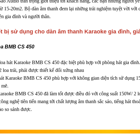
ảo Audio trân trọng giới thiệu tới khách hàng, các bạn những người y
từ 15-20m2. Bộ dàn âm thanh đem lại những trải nghiệm tuyệt vời với chấ
ên gia đình và người thân.
t bị sử dụng cho dàn âm thanh Karaoke gia đình, giải
oa BMB CS 450
oa hát Karaoke BMB CS 450 đặc biệt phù hợp với phòng hát gia đình.
 loa trái, phải được thiết kế đối xứng nhau
át Karaoke BMB CS 450 phù hợp với không gian diện tích sử dụng 15-
 mẽ.
araoke BMB CS 450 đã làm tốt được điều đó với công suất 150W/ 2 loa
công nghệ tiên tiến mang tới chất lượng âm thanh sắc sảo, tiếng hát th
ào so sánh được.