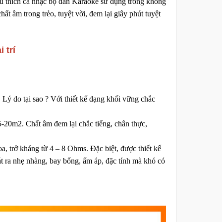
êu thích ca nhạc bộ dàn Karaoke sử dụng trong không
t âm trong trẻo, tuyệt vời, đem lại giây phút tuyệt
 trí
 Lý do tại sao ?
Với thiết kế dạng khối vững chắc
20m2. Chất âm đem lại chắc tiếng, chân thực,
, trở kháng từ 4 – 8 Ohms. Đặc biệt, được thiết kế
oát ra nhẹ nhàng, bay bổng, ấm áp, đặc tính mà khó có