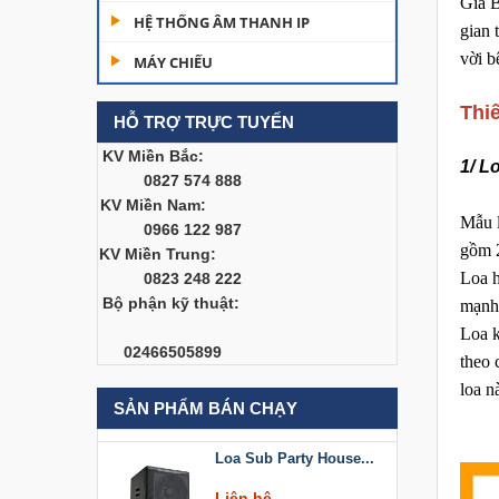
Gia B
Dàn âm thanh hội
HỆ THỐNG ÂM THANH IP
gian 
trường...
vời b
MÁY CHIẾU
200,000,000 đ
Thiế
HỖ TRỢ TRỰC TUYẾN
Bàn Mixer
Allen&Heath...
KV Miền Bắc:
1/ L
0827 574 888
Liên hệ
KV Miền Nam:
Mẫu l
0966 122 987
Bàn Mixer
gồm 2
KV Miền Trung:
Allen&Heath...
Loa h
0823 248 222
Liên hệ
Bộ phận kỹ thuật:
mạnh
Loa k
Loa Sub Party House
02466505899
theo 
D218
loa n
Liên hệ
SẢN PHẨM BÁN CHẠY
Loa Sub Party House...
Liên hệ