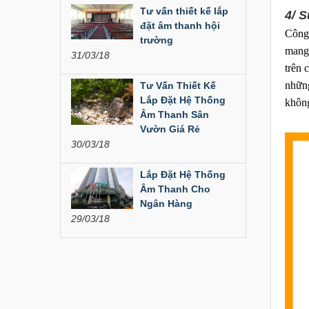
Liên hệ
Tư vấn thiết kế lắp
4/ 
đặt âm thanh hội
Công 
Dàn âm thanh hội
trường
mang 
trường...
31/03/18
trên 
200,000,000 đ
những
Tư Vấn Thiết Kế
Lắp Đặt Hệ Thống
không
Bàn Mixer
Âm Thanh Sân
Allen&Heath...
Vườn Giá Rẻ
30/03/18
Liên hệ
Lắp Đặt Hệ Thống
Bàn Mixer
Allen&Heath...
Âm Thanh Cho
Ngân Hàng
Liên hệ
29/03/18