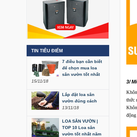
Liên hệ
Loa Party House MF12
Liên hệ
TIN TIÊU ĐIỂM
Loa Party House MF10
7 điều bạn cần biết
Liên hệ
để chọn mua loa
sân vườn tốt nhất
15/11/18
3/ M
Loa Party House C10
Không
Liên hệ
Lắp đặt loa sân
thức 
vườn đúng cách
Không
13/11/18
Loa Party House C12
động 
LOA SÂN VƯỜN |
Liên hệ
TOP 10 Loa sân
vườn tốt nhất năm