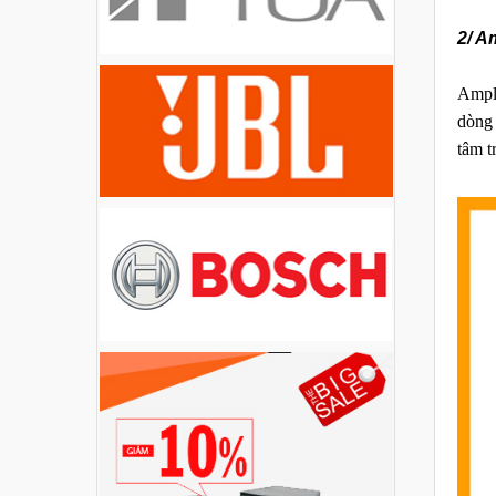
Liên hệ
2/ A
Loa Party House PH12
Amply
Liên hệ
dòng 
tâm t
Loa Party House PH10
Liên hệ
Loa Party House AP12
Liên hệ
Loa Party House AP10
Liên hệ
Loa Party House MF15