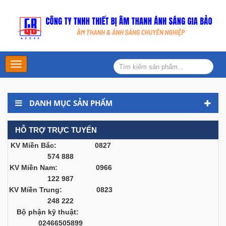
Main
Menu
DANH MỤC SẢN PHẨM
HỖ TRỢ TRỰC TUYẾN
KV Miền Bắc: 0827
574 888
KV Miền Nam: 0966
122 987
KV Miền Trung: 0823
248 222
Bộ phận kỹ thuật:
02466505899