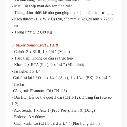
- Mặt lưới thép màu đen sơn tĩnh điện.
- Thùng được thiết kế nhỏ gọn giúp tiết kiệm diện tích sử dụng
- Kích thước: (H x W x D) 690,372 mm x 523,24 mm x 723,9
mm
- Trọng lượng: 29,49 Kg
3. Mixer SoundCraft EFX 8
- Chính: 2 x XLR, 1 x 1/4 ″ (Mono)
- Trực tiếp: Không có đầu ra trực tiếp
- Khác: 2 x RCA (Rec), 2 x 1/4 ″ (Màn hình)
-Tai nghe: 1 x 1/4 ″
-Gửi / trả lại I / O: 1 x 1/4 ″ (Aux), 1 x 1/4 ″ (FX), 2 x 1/4 ″
(Trở lại)
-Công suất Phantom: Có (CH 1-8)
- Dải EQ: Dải có thể quét 3 dải (CH 1-12), 3 băng tần (Stereo
1-2)
- Aux Sends: 1 x Aux 1 (Pre / Post), 1 x FX (Đăng)
- Faders: 13 x 60mm
- Chèn kênh: Có (CH 1-8), 2 x 1/4 ″ (Phụ trang chính)