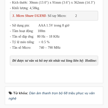
- Kích thước: 30mm (13.0") x 91mm (3.6") x 362mm (14.3")
- Khối lượng: 4,58kg.
3. Micro Shure UGX9II
- Số tay Micro:         2
- Sử dụng pin: AAA 1.5V trong 8 giờ
- Tầm hoạt động: 100m
- Tần số đáp ứng: 80 Hz – 18 KHz
- Tỷ lệ méo tiếng: < 0.5 %
- Tần số Micro: 740 – 790 MHz
Để được tư vấn và hỗ trợ tốt nhất vui lòng liên hệ: Hotline:
 0941 7
Từ khóa:
Dàn âm thanh trọn bộ 68 triệu phục vụ văn
nghệ