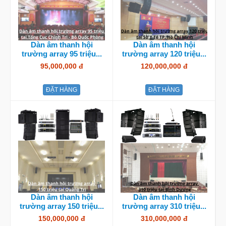
Dàn âm thanh hội
Dàn âm thanh hội
trường array 95 triệu...
trường array 120 triệu...
95,000,000 đ
120,000,000 đ
ĐẶT HÀNG
ĐẶT HÀNG
Dàn âm thanh hội
Dàn âm thanh hội
trường array 150 triệu...
trường array 310 triệu...
150,000,000 đ
310,000,000 đ