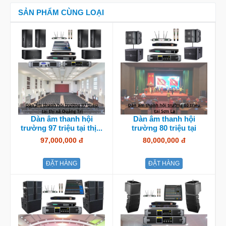
SẢN PHẨM CÙNG LOẠI
Dàn âm thanh hội
Dàn âm thanh hội
trường 97 triệu tại thị...
trường 80 triệu tại
Sơn...
97,000,000 đ
80,000,000 đ
ĐẶT HÀNG
ĐẶT HÀNG