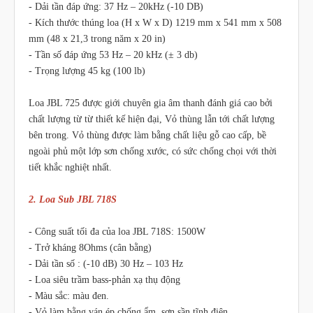
- Dải tần đáp ứng: 37 Hz – 20kHz (-10 DB)
- Kích thước thúng loa (H x W x D) 1219 mm x 541 mm x 508
mm (48 x 21,3 trong năm x 20 in)
- Tần số đáp ứng 53 Hz – 20 kHz (± 3 db)
- Trọng lượng 45 kg (100 lb)
Loa JBL 725 được giới chuyên gia âm thanh đánh giá cao bởi
chất lượng từ từ thiết kế hiện đại, Vỏ thùng lẫn tới chất lượng
bên trong. Vỏ thùng được làm bằng chất liệu gỗ cao cấp, bề
ngoài phủ một lớp sơn chống xước, có sức chống chọi với thời
tiết khắc nghiệt nhất.
2. Loa Sub JBL 718S
- Công suất tối đa của loa JBL 718S: 1500W
- Trở kháng 8Ohms (cân bằng)
- Dải tần số : (-10 dB) 30 Hz – 103 Hz
- Loa siêu trầm bass-phản xạ thụ động
- Màu sắc: màu đen.
- Vỏ làm bằng ván ép chống ẩm, sơn sần tĩnh điện.