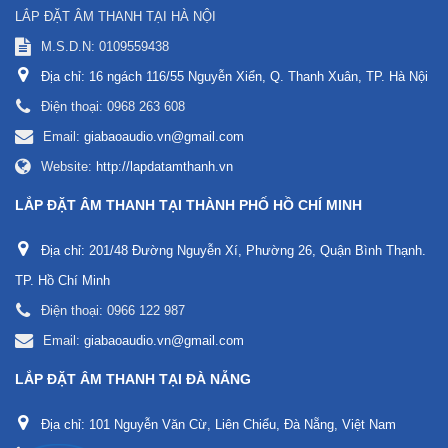
LẮP ĐẶT ÂM THANH TẠI HÀ NỘI
M.S.D.N: 0109559438
Địa chỉ:
16 ngách 116/55 Nguyễn Xiển, Q. Thanh Xuân, TP. Hà Nội
Điện thoại:
0968 263 608
Email:
giabaoaudio.vn@gmail.com
Website:
http://lapdatamthanh.vn
LẮP ĐẶT ÂM THANH TẠI THÀNH PHỐ HỒ CHÍ MINH
Địa chỉ:
201/48 Đường Nguyễn Xí, Phường 26, Quận Bình Thạnh.
TP. Hồ Chí Minh
Điện thoại:
0966 122 987
Email:
giabaoaudio.vn@gmail.com
LẮP ĐẶT ÂM THANH TẠI ĐÀ NẴNG
Địa chỉ:
101 Nguyễn Văn Cừ, Liên Chiểu, Đà Nẵng, Việt Nam