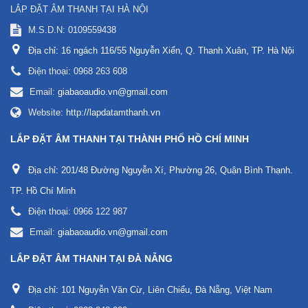
LẮP ĐẶT ÂM THANH TẠI HÀ NỘI
M.S.D.N: 0109559438
Địa chỉ:
16 ngách 116/55 Nguyễn Xiển, Q. Thanh Xuân, TP. Hà Nội
Điện thoại:
0968 263 608
Email:
giabaoaudio.vn@gmail.com
Website:
http://lapdatamthanh.vn
LẮP ĐẶT ÂM THANH TẠI THÀNH PHỐ HỒ CHÍ MINH
Địa chỉ:
201/48 Đường Nguyễn Xí, Phường 26, Quận Bình Thạnh.
TP. Hồ Chí Minh
Điện thoại:
0966 122 987
Email:
giabaoaudio.vn@gmail.com
LẮP ĐẶT ÂM THANH TẠI ĐÀ NẴNG
Địa chỉ:
101 Nguyễn Văn Cừ, Liên Chiểu, Đà Nẵng, Việt Nam