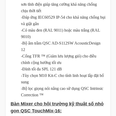
sơn tĩnh điện giúp tăng cường khả năng chống
chịu thời tiết
-Đáp ứng IEC60529 IP-54 cho khả năng chống bụi
và giật gân
-Có màu đen (RAL 9011) hoặc màu trắng (RAL
9010)
-Bộ âm trầm QSC AD-S112SW AcousticDesign
12
-Cổng TFR ™ (Giảm lưu lượng gió) cho điều
chỉnh cộng hưởng tối ưu
-Đỉnh tối đa SPL 121 dB
-Tùy chọn M10 Kit-C cho tính linh hoạt lắp đặt bổ
sung
-Bộ lọc giọng nói nâng cao sử dụng QSC Intrinsic
Correction ™
Bàn Mixer cho hội trường kỹ thuật số nhỏ
gọn QSC TouchMix-16: