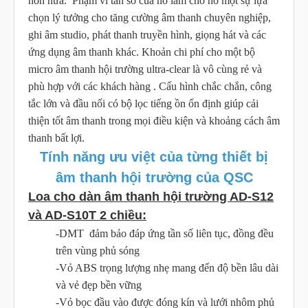
hơn nữa. Phạm vi tần số của nó làm cho nó một sự lựa
chọn lý tưởng cho tăng cường âm thanh chuyên nghiệp,
ghi âm studio, phát thanh truyền hình, giọng hát và các
ứng dụng âm thanh khác. Khoản chi phí cho một bộ
micro âm thanh hội trường ultra-clear là vô cùng rẻ và
phù hợp với các khách hàng . Cấu hình chắc chắn, công
tắc lớn và đầu nối có bộ lọc tiếng ồn ổn định giúp cải
thiện tốt âm thanh trong mọi điều kiện và khoảng cách âm
thanh bất lợi.
Tính năng ưu việt của từng thiết bị
âm thanh hội trường của QSC
Loa cho dàn âm thanh hội trường AD-S12
và AD-S10T 2 chiều:
-DMT đảm bảo đáp ứng tần số liên tục, đồng đều
trên vùng phủ sóng
-Vỏ ABS trọng lượng nhẹ mang đến độ bền lâu dài
và vẻ đẹp bền vững
-Vỏ bọc đầu vào được đóng kín và lưới nhôm phủ