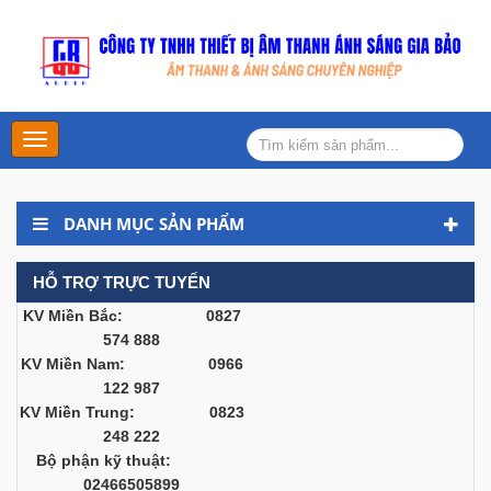
Main
Menu
DANH MỤC SẢN PHẨM
HỖ TRỢ TRỰC TUYẾN
KV Miền Bắc: 0827
574 888
KV Miền Nam: 0966
122 987
KV Miền Trung: 0823
248 222
Bộ phận kỹ thuật:
02466505899