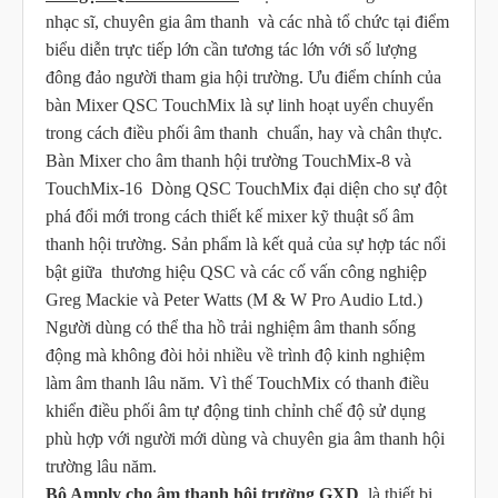
nhạc sĩ, chuyên gia âm thanh và các nhà tổ chức tại điểm
biểu diễn trực tiếp lớn cần tương tác lớn với số lượng
đông đảo người tham gia hội trường. Ưu điểm chính của
bàn Mixer QSC TouchMix là sự linh hoạt uyển chuyển
trong cách điều phối âm thanh chuẩn, hay và chân thực.
Bàn
Mixer cho âm thanh hội trường TouchMix-8 và
TouchMix-16 Dòng QSC TouchMix đại diện cho sự đột
phá đổi mới trong cách thiết kế mixer kỹ thuật số âm
thanh hội trường. Sản phẩm là kết quả của sự hợp tác nổi
bật giữa thương hiệu QSC và các cố vấn công nghiệp
Greg Mackie và Peter Watts (M & W Pro Audio Ltd.)
Người dùng có thể tha hồ trải nghiệm âm thanh sống
động mà không đòi hỏi nhiều về trình độ kinh nghiệm
làm âm thanh lâu năm. Vì thế TouchMix có thanh điều
khiển điều phối âm tự động tinh chỉnh chế độ sử dụng
phù hợp với người mới dùng và chuyên gia âm thanh hội
trường lâu năm.
Bộ Amply cho âm thanh hội trường GXD
là
thiết bị