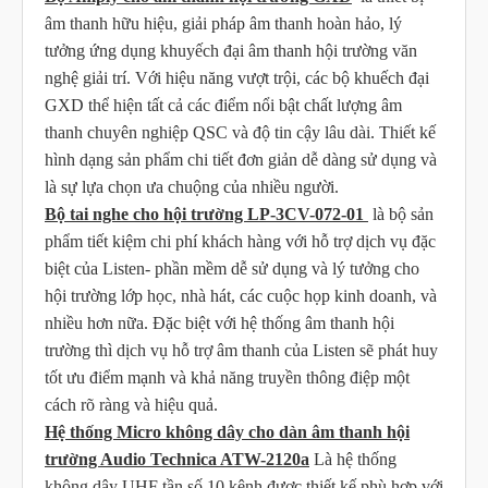
âm thanh hữu hiệu, giải pháp âm thanh hoàn hảo,
lý
tưởng ứng dụng khuyếch đại âm thanh hội trường văn
nghệ giải trí. Với
hiệu năng vượt trội, các bộ khuếch đại
GXD thể hiện tất cả các điểm nổi bật chất lượng âm
thanh chuyên nghiệp QSC và độ tin cậy lâu dài. Thiết kế
hình dạng sản phẩm chi tiết đơn giản dễ dàng sử dụng và
là sự lựa chọn ưa chuộng của nhiều người.
Bộ tai nghe cho hội trường LP-3CV-072-01
là bộ sản
phẩm
tiết kiệm chi phí khách hàng với
hỗ trợ dịch vụ đặc
biệt của
Listen- phần mềm dễ sử dụng và lý tưởng cho
hội trường
lớp học, nhà hát, các cuộc họp kinh doanh, và
nhiều hơn nữa. Đặc biệt với hệ thống âm thanh hội
trường thì
dịch vụ hỗ trợ âm thanh của
Listen sẽ
phát huy
tốt ưu điểm mạnh
và khả năng truyền thông điệp một
cách rõ ràng và hiệu quả.
Hệ thống Micro không dây cho dàn âm thanh hội
trường Audio Technica ATW-2120a
Là hệ thống
không dây UHF tần số 10 kênh được thiết kế phù hợp với