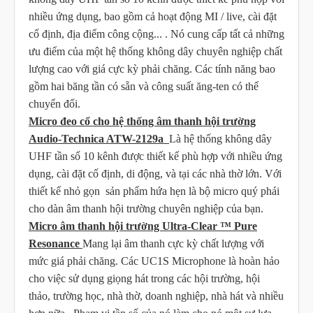
nhiều ứng dụng, bao gồm cả hoạt động MI / live, cài đặt
cố định, địa điểm
công cộng...
. Nó cung cấp tất cả những
ưu điểm của một hệ thống không dây chuyên nghiệp chất
lượng cao với giá cực kỳ phải chăng. Các tính năng bao
gồm hai băng tần có sẵn và công suất ăng-ten có thể
chuyển đổi.
Micro đeo cổ cho hệ thống âm thanh hội trường
Audio-Technica ATW-2129a
Là hệ thống không dây
UHF tần số 10 kênh được thiết kế phù hợp với nhiều ứng
dụng, cài đặt cố định, di động, và tại các nhà thờ lớn. Với
thiết kế nhỏ gọn sản phẩm hứa hẹn là bộ micro quý phái
cho dàn âm thanh hội trường chuyên nghiệp của bạn.
Micro âm thanh hội trường Ultra-Clear ™ Pure
Resonance
Mang lại âm thanh cực kỳ chất lượng với
mức giá phải chăng. Các UC1S Microphone là hoàn hảo
cho việc sử dụng giọng hát trong các hội trường, hội
thảo,
trường học, nhà thờ, doanh nghiệp, nhà hát và
nhiều