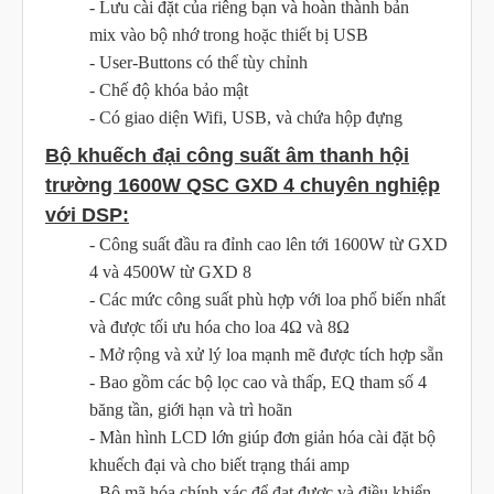
- Lưu cài đặt của riêng bạn và hoàn thành bản
mix vào bộ nhớ trong hoặc thiết bị USB
- User-Buttons có thể tùy chỉnh
- Chế độ khóa bảo mật
- Có giao diện Wifi, USB, và chứa hộp đựng
Bộ khuếch đại công suất âm thanh hội
trường 1600W QSC GXD 4 chuyên nghiệp
với DSP:
- Công suất đầu ra đỉnh cao lên tới 1600W từ GXD
4 và 4500W từ GXD 8
- Các mức công suất phù hợp với loa phổ biến nhất
và được tối ưu hóa cho loa 4Ω và 8Ω
- Mở rộng và xử lý loa mạnh mẽ được tích hợp sẵn
- Bao gồm các bộ lọc cao và thấp, EQ tham số 4
băng tần, giới hạn và trì hoãn
- Màn hình LCD lớn giúp đơn giản hóa cài đặt bộ
khuếch đại và cho biết trạng thái amp
- Bộ mã hóa chính xác để đạt được và điều khiển