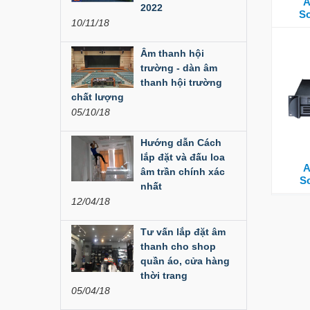
A
Đèn Led Moving 108
2022
S
Bóng
10/11/18
Liên hệ
Âm thanh hội
trường - dàn âm
Đèn Moving Beam
thanh hội trường
350W
chất lượng
05/10/18
Liên hệ
Hướng dẫn Cách
Đèn Moving Beam 230
Plus
lắp đặt và đấu loa
A
âm trần chính xác
S
Liên hệ
nhất
12/04/18
Đèn Beam 260 Plus
SVT
Tư vấn lắp đặt âm
thanh cho shop
Liên hệ
quần áo, cửa hàng
thời trang
Cục đẩy công suất
05/04/18
Aplus...