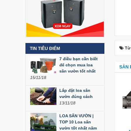
Liên hệ
Loa Party House MF12
Liên hệ
Từ
TIN TIÊU ĐIỂM
Loa Party House MF10
7 điều bạn cần biết
Liên hệ
để chọn mua loa
SẢN 
sân vườn tốt nhất
15/11/18
Loa Party House C10
Liên hệ
Lắp đặt loa sân
vườn đúng cách
13/11/18
Loa Party House C12
LOA SÂN VƯỜN |
Liên hệ
TOP 10 Loa sân
vườn tốt nhất năm