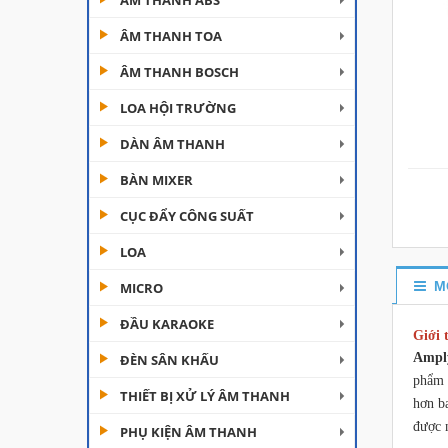
ÂM THANH ABS
ÂM THANH TOA
ÂM THANH BOSCH
LOA HỘI TRƯỜNG
DÀN ÂM THANH
Đèn Moving Beam 230
BÀN MIXER
Plus
CỤC ĐẨY CÔNG SUẤT
Liên hệ
LOA
Đèn Beam 260 Plus
SVT
M
MICRO
Liên hệ
ĐẦU KARAOKE
Giới 
Ampl
ĐÈN SÂN KHẤU
Cục đẩy công suất
Aplus...
phẩm 
THIẾT BỊ XỬ LÝ ÂM THANH
hơn b
Liên hệ
được 
PHỤ KIỆN ÂM THANH