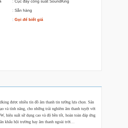
m
: Cục đẩy công suất SoundKing
: Sẵn hàng
:
Gọi để biết giá
king được nhiều tín đồ âm thanh tin tưởng lựa chọn. Sản
ạo và tính năng, cho những trải nghiêm âm thanh tuyệt vời
0W, hiệu suất sử dụng cao và độ bền tốt, hoàn toàn đáp ứng
sân khấu hội trường hay âm thanh ngoài trời…