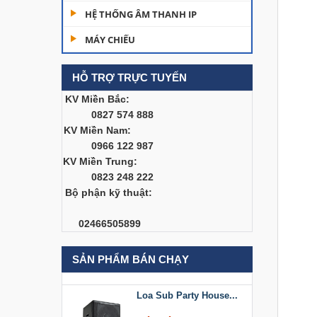
Dàn âm thanh hội
HỆ THỐNG ÂM THANH IP
trường...
MÁY CHIẾU
200,000,000 đ
HỖ TRỢ TRỰC TUYẾN
Bàn Mixer
Allen&Heath...
KV Miền Bắc:
0827 574 888
Liên hệ
KV Miền Nam:
0966 122 987
Bàn Mixer
KV Miền Trung:
Allen&Heath...
0823 248 222
Liên hệ
Bộ phận kỹ thuật:
Loa Sub Party House
02466505899
D218
Liên hệ
SẢN PHẨM BÁN CHẠY
Loa Sub Party House...
Liên hệ