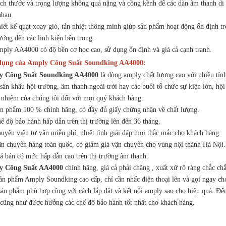
h thước và trọng lượng không quá nặng và cồng kềnh để các dàn âm thanh di đ
nhau.
ết kế quạt xoay gió, tản nhiệt thông minh giúp sản phẩm hoạt động ổn định tr
ưởng đến các linh kiện bên trong.
ly AA4000 có độ bền cơ học cao, sử dụng ổn định và giá cả cạnh tranh.
dụng của Amply Công Suất Soundking AA4000:
y Công Suất Soundking AA4000
là dòng amply chất lượng cao với nhiều tín
 sân khấu hội trường, âm thanh ngoài trời hay các buổi tổ chức sự kiện lớn, h
 nhiệm của chúng tôi đối với mọi quý khách hàng:
 phẩm 100 % chính hãng, có đầy đủ giấy chứng nhận về chất lượng.
 độ bảo hành hấp dẫn trên thị trường lên đến 36 tháng.
yên viên tư vấn miễn phí, nhiệt tình giải đáp mọi thắc mắc cho khách hàng.
 chuyển hàng toàn quốc, có giảm giá vận chuyển cho vùng nội thành Hà Nội.
 bán có mức hấp dẫn cao trên thị trường âm thanh.
y Công Suất AA4000
chính hãng, giá cả phải chăng , xuất xứ rõ ràng chắc ch
ản phẩm Amply Soundking cao cấp, chỉ cần nhấc điện thoại lên và gọi ngay ch
ản phẩm phù hợp cùng với cách lắp đặt và kết nối amply sao cho hiệu quả. Đến 
cũng như được hưởng các chế độ bảo hành tốt nhất cho khách hàng.