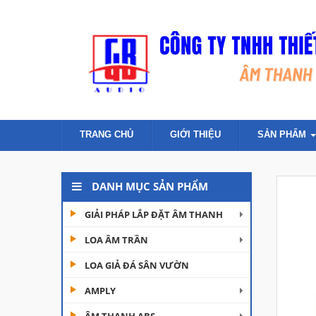
TRANG CHỦ
GIỚI THIỆU
SẢN PHẨM
DANH MỤC SẢN PHẨM
GIẢI PHÁP LẮP ĐẶT ÂM THANH
LOA ÂM TRẦN
LOA GIẢ ĐÁ SÂN VƯỜN
AMPLY