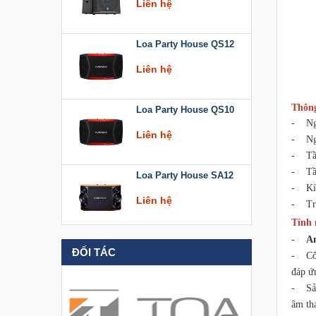
Loa Party House QS12
Liên hệ
Loa Party House QS10
Thông
- Ngõ
Liên hệ
- Ngõ
- Tần
Loa Party House SA12
- Tần
- Kíc
Liên hệ
- Trọ
Tính 
Loa Party House KT512
-
A
ĐỐI TÁC
- Côn
Liên hệ
đáp ứ
- Sản
Loa Party House KT510
âm th