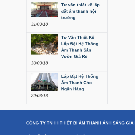
Liên hệ
Tư vấn thiết kế lắp
đặt âm thanh hội
Dàn âm thanh hội
trường
trường...
31/03/18
200,000,000 đ
Tư Vấn Thiết Kế
Lắp Đặt Hệ Thống
Bàn Mixer
Âm Thanh Sân
Allen&Heath...
Vườn Giá Rẻ
30/03/18
Liên hệ
Lắp Đặt Hệ Thống
Bàn Mixer
Allen&Heath...
Âm Thanh Cho
Ngân Hàng
Liên hệ
29/03/18
CÔNG TY TNHH THIẾT BỊ ÂM THANH ÁNH SÁNG GIA