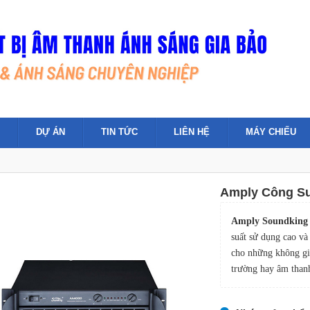
DỰ ÁN
TIN TỨC
LIÊN HỆ
MÁY CHIẾU
Amply Công Su
Amply Soundking
suất sử dụng cao và
cho những không gia
trường hay âm than