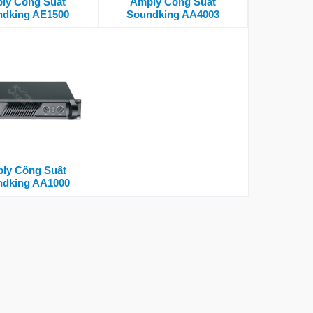
ly Công Suất
Amply Công Suất
dking AE1500
Soundking AA4003
ly Công Suất
dking AA1000