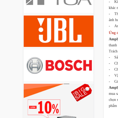
- Kíc
Liên hệ
khác 
- Thi
Loa Party House PH12
ảnh h
- Amp
Liên hệ
Ứng 
Ampl
Loa Party House PH10
thanh
Trách
Liên hệ
- Sản
- Chế
Loa Party House AP12
- Chu
- Vận
Liên hệ
- Giá
Ampl
Loa Party House AP10
mua s
chọn s
Liên hệ
phẩm 
Loa Party House MF15