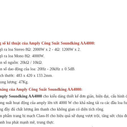
 số kĩ thuật của Amply Công Suất Soundking AA4000:
 ra loa Stereo 8Ω: 2000W x 2 - 4Ω: 1200W x 2.
 ra loa Mono 8Ω: 4000W.
 số nguồn: 20kΩ / 10kΩ.
 số dao động của loa: 20Hz - 20kHz ± 0.5dB.
h thước: 483 x 420 x 133.2mm.
ng lượng: 47Kg.
năng của Amply Công Suất Soundking AA4000:
mply Soundking AA4000
cho kiểu dáng thiết kế đơn giản, hiện đại, cấu hình 
g suất hoạt động của amply lên tới 4000 W cho khả năng tải ra các đầu loa fu
ng đầy đủ chất lượng âm thanh cho không gian có diện tích rộng.
 phẩm trang bị mạch Class-H cho hiệu quả sử dụng vượt trội, tăng sức chịu đ
anh loa phát mạnh mẽ, trung thực.