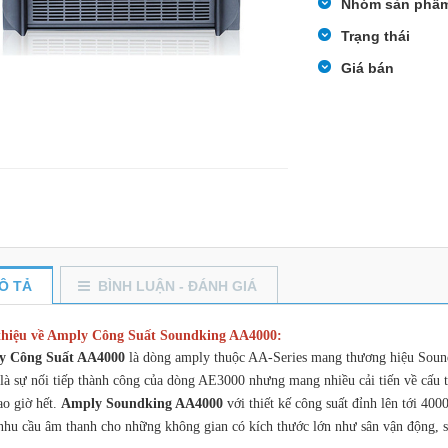
Nhóm sản phẩ
Trạng thái
Giá bán
Ô TẢ
BÌNH LUẬN - ĐÁNH GIÁ
thiệu về Amply Công Suất Soundking AA4000:
y Công Suất AA4000
là dòng amply thuộc AA-Series mang thương hiệu Sound
là sự nối tiếp thành công của dòng AE3000 nhưng mang nhiều cải tiến về cấu t
ao giờ hết.
Amply Soundking AA4000
với thiết kế công suất đỉnh lên tới 400
nhu cầu âm thanh cho những không gian có kích thước lớn như sân vận động, 