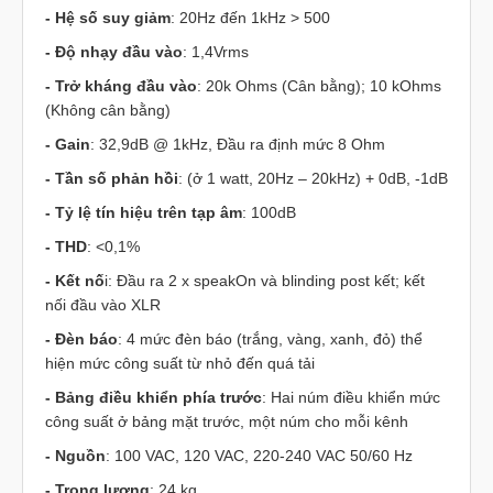
- Hệ số suy giảm
: 20Hz đến 1kHz > 500
- Độ nhạy đầu vào
: 1,4Vrms
- Trở kháng đầu vào
: 20k Ohms (Cân bằng); 10 kOhms
(Không cân bằng)
- Gain
: 32,9dB @ 1kHz, Đầu ra định mức 8 Ohm
- Tần số phản hồi
: (ở 1 watt, 20Hz – 20kHz) + 0dB, -1dB
- Tỷ lệ tín hiệu trên tạp âm
: 100dB
- THD
: <0,1%
- Kết nố
i: Đầu ra 2 x speakOn và blinding post kết; kết
nối đầu vào XLR
- Đèn báo
: 4 mức đèn báo (trắng, vàng, xanh, đỏ) thể
hiện mức công suất từ nhỏ đến quá tải
- Bảng điều khiển phía trước
: Hai núm điều khiển mức
công suất ở bảng mặt trước, một núm cho mỗi kênh
- Nguồn
: 100 VAC, 120 VAC, 220-240 VAC 50/60 Hz
- Trọng lượng
: 24 kg