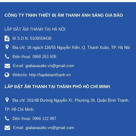
CÔNG TY TNHH THIẾT BỊ ÂM THANH ÁNH SÁNG GIA BẢO
LẮP ĐẶT ÂM THANH TẠI HÀ NỘI
M.S.D.N: 0109559438
Địa chỉ:
16 ngách 116/55 Nguyễn Xiển, Q. Thanh Xuân, TP. Hà Nội
Điện thoại:
0968 263 608
Email:
giabaoaudio.vn@gmail.com
Website:
http://lapdatamthanh.vn
LẮP ĐẶT ÂM THANH TẠI THÀNH PHỐ HỒ CHÍ MINH
Địa chỉ:
201/48 Đường Nguyễn Xí, Phường 26, Quận Bình Thạnh.
TP. Hồ Chí Minh
Điện thoại:
0966 122 987
Email:
giabaoaudio.vn@gmail.com