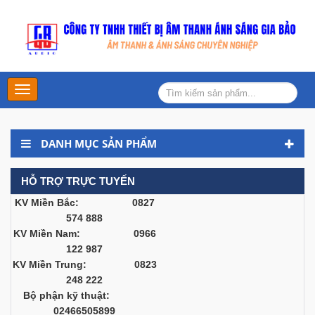
Main
Menu
DANH MỤC SẢN PHẨM
HỖ TRỢ TRỰC TUYẾN
KV Miền Bắc: 0827
574 888
KV Miền Nam: 0966
122 987
KV Miền Trung: 0823
248 222
Bộ phận kỹ thuật:
02466505899