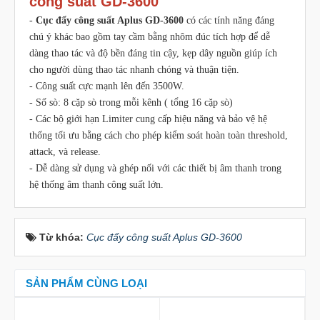
công suất GD-3600
-
Cục đẩy công suất Aplus GD-3600
có các tính năng đáng
chú ý khác bao gồm tay cầm bằng nhôm đúc tích hợp để dễ
dàng thao tác và độ bền đáng tin cậy, kẹp dây nguồn giúp ích
cho người dùng thao tác nhanh chóng và thuận tiện.
- Công suất cực mạnh lên đến 3500W.
- Số sò: 8 cặp sò trong mỗi kênh ( tổng 16 cặp sò)
- Các bộ giới hạn Limiter cung cấp hiệu năng và bảo vệ hệ
thống tối ưu bằng cách cho phép kiểm soát hoàn toàn threshold,
attack, và release.
- Dễ dàng sử dụng và ghép nối với các thiết bị âm thanh trong
hệ thống âm thanh công suất lớn.
Từ khóa:
Cục đẩy công suất Aplus GD-3600
SẢN PHẨM CÙNG LOẠI