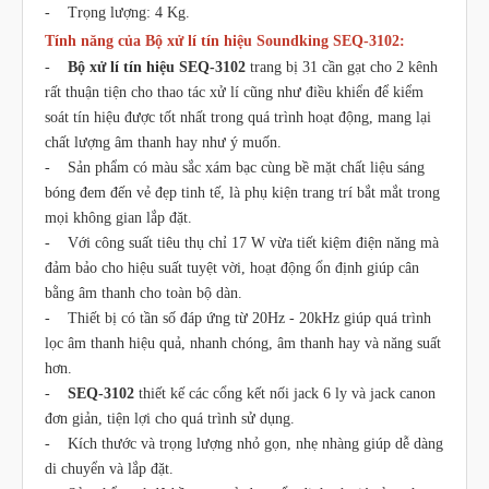
- Trọng lượng: 4 Kg.
Tính năng của Bộ xử lí tín hiệu Soundking SEQ-3102:
-
Bộ xử lí tín hiệu SEQ-3102
trang bị 31 cần gạt cho 2 kênh
rất thuận tiện cho thao tác xử lí cũng như điều khiển để kiểm
soát tín hiệu được tốt nhất trong quá trình hoạt động, mang lại
chất lượng âm thanh hay như ý muốn.
- Sản phẩm có màu sắc xám bạc cùng bề mặt chất liệu sáng
bóng đem đến vẻ đẹp tinh tế, là phụ kiện trang trí bắt mắt trong
mọi không gian lắp đặt.
- Với công suất tiêu thụ chỉ 17 W vừa tiết kiệm điện năng mà
đảm bảo cho hiệu suất tuyệt vời, hoạt động ổn định giúp cân
bằng âm thanh cho toàn bộ dàn.
- Thiết bị có tần số đáp ứng từ 20Hz - 20kHz giúp quá trình
lọc âm thanh hiệu quả, nhanh chóng, âm thanh hay và năng suất
hơn.
-
SEQ-3102
thiết kế các cổng kết nối jack 6 ly và jack canon
đơn giản, tiện lợi cho quá trình sử dụng.
- Kích thước và trọng lượng nhỏ gọn, nhẹ nhàng giúp dễ dàng
di chuyển và lắp đặt.