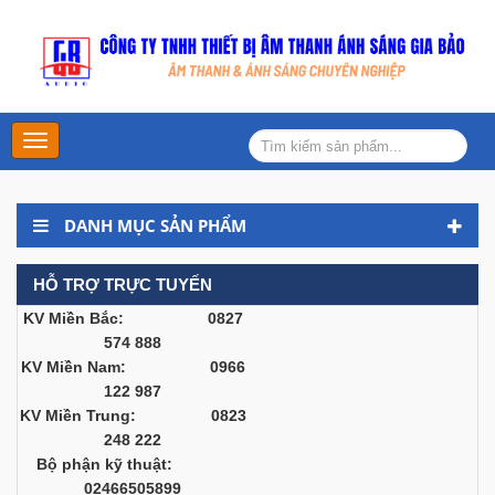
Main
Menu
DANH MỤC SẢN PHẨM
HỖ TRỢ TRỰC TUYẾN
KV Miền Bắc: 0827
574 888
KV Miền Nam: 0966
122 987
KV Miền Trung: 0823
248 222
Bộ phận kỹ thuật:
02466505899