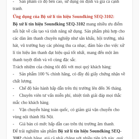
- Sản phẩm có độ bền cao, sử dụng ổn định và giá cả cạnh
tranh.
Ứng dụng của Bộ xử lí tín hiệu Soundking SEQ-3102:
Bộ xử lí tín hiệu Soundking SEQ-3102
mang nhiều ưu điểm
nổi bật về cấu tạo và tính năng sử dụng. Sản phẩm phù hợp cho
các dàn âm thanh chuyên nghiệp như sân khấu, hội trường, nhà
hát, vũ trường hay các phòng thu ca nhạc, đảm bảo cho việc xử
lí tín hiệu âm thanh đạt hiệu quả tốt nhất, mang đến một âm
thanh tuyệt đỉnh và vô cùng đặc sắc.
Trách nhiệm của chúng tôi đối với mọi quý khách hàng:
- Sản phẩm 100 % chính hãng, có đầy đủ giấy chứng nhận về
chất lượng.
- Chế độ bảo hành hấp dẫn trên thị trường lên đến 36 tháng.
- Chuyên viên tư vấn miễn phí, nhiệt tình giải đáp mọi thắc
mắc cho khách hàng.
- Vận chuyển hàng toàn quốc, có giảm giá vận chuyển cho
vùng nội thành Hà Nội.
- Giá bán có mức hấp dẫn cao trên thị trường âm thanh.
Để trải nghiệm sản phẩm
Bộ xử lí tín hiệu Soundking SEQ-
3102
chính hãng, giá cả phải chăng với nhiều tiện ích này ,quý