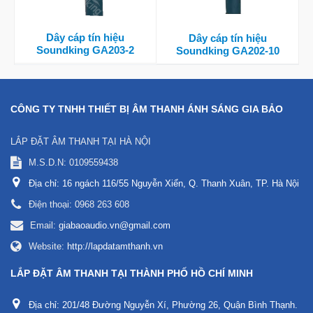
Dây cáp tín hiệu
Dây cáp tín hiệu
Soundking GA203-2
Soundking GA202-10
CÔNG TY TNHH THIẾT BỊ ÂM THANH ÁNH SÁNG GIA BẢO
LẮP ĐẶT ÂM THANH TẠI HÀ NỘI
M.S.D.N: 0109559438
Địa chỉ:
16 ngách 116/55 Nguyễn Xiển, Q. Thanh Xuân, TP. Hà Nội
Điện thoại:
0968 263 608
Email:
giabaoaudio.vn@gmail.com
Website:
http://lapdatamthanh.vn
LẮP ĐẶT ÂM THANH TẠI THÀNH PHỐ HỒ CHÍ MINH
Địa chỉ:
201/48 Đường Nguyễn Xí, Phường 26, Quận Bình Thạnh.