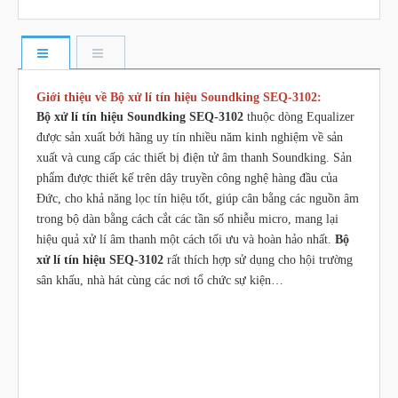
Giới thiệu về Bộ xử lí tín hiệu Soundking SEQ-3102:
Bộ xử lí tín hiệu Soundking SEQ-3102
thuộc dòng Equalizer
được sản xuất bởi hãng uy tín nhiều năm kinh nghiệm về sản
xuất và cung cấp các thiết bị điện tử âm thanh Soundking. Sản
phẩm được thiết kế trên dây truyền công nghệ hàng đầu của
Đức, cho khả năng lọc tín hiệu tốt, giúp cân bằng các nguồn âm
trong bộ dàn bằng cách cắt các tần số nhiễu micro, mang lại
hiệu quả xử lí âm thanh một cách tối ưu và hoàn hảo nhất.
Bộ
xử lí tín hiệu SEQ-3102
rất thích hợp sử dụng cho hội trường
sân khấu, nhà hát cùng các nơi tổ chức sự kiện…