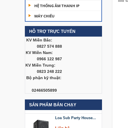
như s
Dàn âm thanh hội
HỆ THỐNG ÂM THANH IP
trường...
MÁY CHIẾU
200,000,000 đ
HỖ TRỢ TRỰC TUYẾN
Bàn Mixer
Allen&Heath...
KV Miền Bắc:
0827 574 888
Liên hệ
KV Miền Nam:
0966 122 987
Bàn Mixer
KV Miền Trung:
Allen&Heath...
0823 248 222
Liên hệ
Bộ phận kỹ thuật:
Loa Sub Party House
02466505899
D218
Liên hệ
SẢN PHẨM BÁN CHẠY
Loa Sub Party House...
Liên hệ