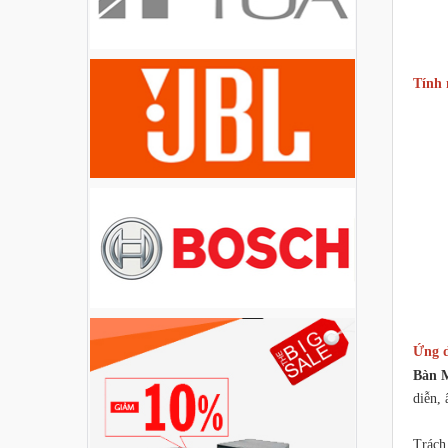
Liên hệ
Loa Party House PH12
Tính 
Liên hệ
Loa Party House PH10
Liên hệ
Loa Party House AP12
Liên hệ
Loa Party House AP10
Ứng d
Bàn 
Liên hệ
diễn,
Loa Party House MF15
Trách