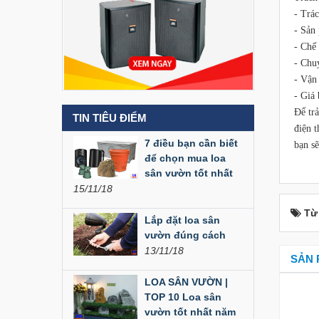
- Trá
Liên hệ
- Sản
- Chế 
Loa Party House MF12
- Chu
- Vận
Liên hệ
- Giá
Để tr
TIN TIÊU ĐIỂM
Loa Party House MF10
điện 
7 điều bạn cần biết
bạn s
Liên hệ
để chọn mua loa
sân vườn tốt nhất
15/11/18
Loa Party House C10
Từ
Liên hệ
Lắp đặt loa sân
vườn đúng cách
13/11/18
SẢN 
Loa Party House C12
LOA SÂN VƯỜN |
Liên hệ
TOP 10 Loa sân
vườn tốt nhất năm