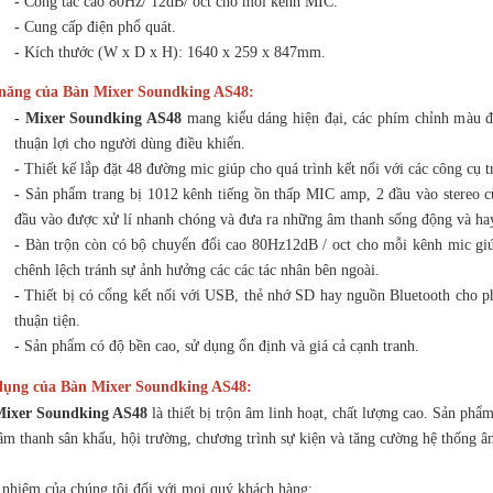
-
Công tắc cao 80Hz/ 12dB/ oct cho mỗi kênh MIC.
-
Cung cấp điện phổ quát.
-
Kích thước (W x D x H): 1640 x 259 x 847mm.
năng của Bàn Mixer Soundking AS48:
- Mixer Soundking AS48
mang kiểu dáng hiện đại, các phím chỉnh màu đ
thuận lợi cho người dùng điều khiển.
-
Thiết kế lắp đặt 48 đường mic giúp cho quá trình kết nối với các công cụ 
-
Sản phẩm trang bị 1012 kênh tiếng ồn thấp MIC amp, 2 đầu vào stereo 
đầu vào được xử lí nhanh chóng và đưa ra những âm thanh sống động và hay
-
Bàn trộn còn có bộ chuyển đổi cao 80Hz12dB / oct cho mỗi kênh mic giúp
chênh lệch tránh sự ảnh hưởng các các tác nhân bên ngoài.
-
Thiết bị có cổng kết nối với USB, thẻ nhớ SD hay nguồn Bluetooth cho ph
thuận tiện.
-
Sản phẩm có độ bền cao, sử dụng ổn định và giá cả cạnh tranh.
ụng của Bàn Mixer Soundking AS48:
Mixer Soundking AS48
là thiết bị trộn âm linh hoạt, chất lượng cao. Sản phẩ
 âm thanh sân khấu, hội trường, chương trình sự kiện và tăng cường hệ thống 
 nhiệm của chúng tôi đối với mọi quý khách hàng: