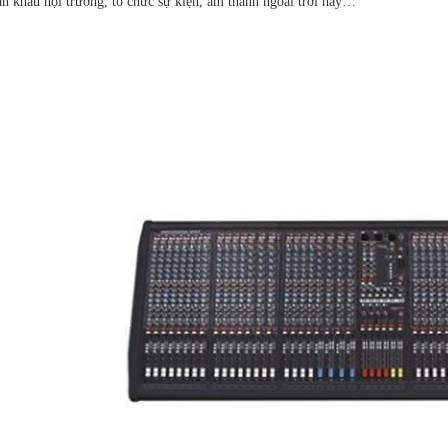
ân khấu hội trường, tổ chức sự kiện, âm thanh ngoài trời hay…