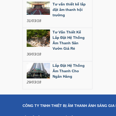
Liên hệ
Tư vấn thiết kế lắp
đặt âm thanh hội
Dàn âm thanh hội
trường
trường...
31/03/18
200,000,000 đ
Tư Vấn Thiết Kế
Lắp Đặt Hệ Thống
Bàn Mixer
Âm Thanh Sân
Allen&Heath...
Vườn Giá Rẻ
30/03/18
Liên hệ
Lắp Đặt Hệ Thống
Bàn Mixer
Allen&Heath...
Âm Thanh Cho
Ngân Hàng
Liên hệ
29/03/18
CÔNG TY TNHH THIẾT BỊ ÂM THANH ÁNH SÁNG GIA