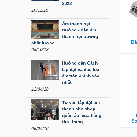
Đèn Led Moving 108
2022
Bóng
10/11/18
Liên hệ
Âm thanh hội
trường - dàn âm
Đèn Moving Beam
thanh hội trường
350W
Bà
chất lượng
05/10/18
Liên hệ
Hướng dẫn Cách
Đèn Moving Beam 230
Plus
lắp đặt và đấu loa
âm trần chính xác
Liên hệ
nhất
12/04/18
Đèn Beam 260 Plus
SVT
Tư vấn lắp đặt âm
thanh cho shop
Liên hệ
quần áo, cửa hàng
So
thời trang
Cục đẩy công suất
05/04/18
Aplus...