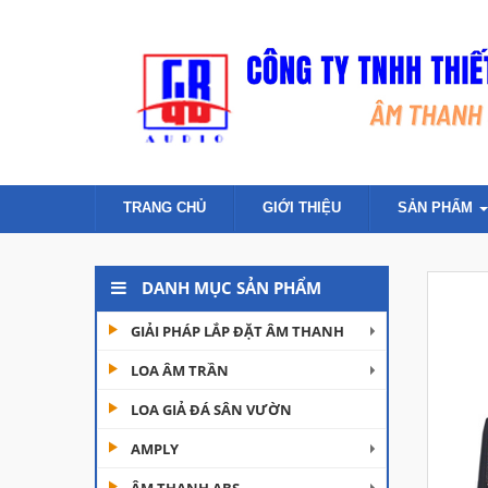
TRANG CHỦ
GIỚI THIỆU
SẢN PHẨM
DANH MỤC SẢN PHẨM
GIẢI PHÁP LẮP ĐẶT ÂM THANH
LOA ÂM TRẦN
LOA GIẢ ĐÁ SÂN VƯỜN
AMPLY