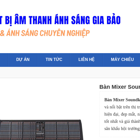
DỰ ÁN
TIN TỨC
LIÊN HỆ
MÁY CHIẾU
Bàn Mixer Sou
Bàn Mixer Soundk
và nổi bật trên thị 
hiện đại, đẹp mắt, n
tốt nhất và giá thàn
sân khấu hội trường