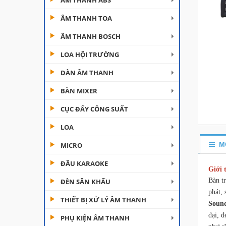
ÂM THANH ABS
ÂM THANH TOA
ÂM THANH BOSCH
LOA HỘI TRƯỜNG
DÀN ÂM THANH
Đèn Moving Beam 230
BÀN MIXER
Plus
CỤC ĐẨY CÔNG SUẤT
Liên hệ
LOA
Đèn Beam 260 Plus
SVT
M
MICRO
Liên hệ
ĐẦU KARAOKE
Giới 
Bàn tr
ĐÈN SÂN KHẤU
Cục đẩy công suất
Aplus...
phát,
THIẾT BỊ XỬ LÝ ÂM THANH
Soun
Liên hệ
đại, đ
PHỤ KIỆN ÂM THANH