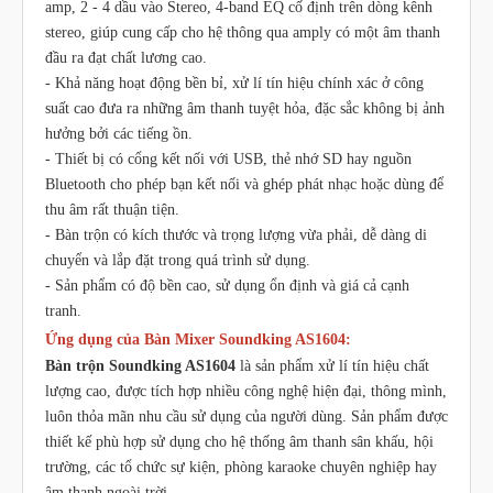
amp, 2 - 4 dầu vào Stereo, 4-band EQ cố định trên dòng kênh
stereo, giúp cung cấp cho hệ thông qua amply có một âm thanh
đầu ra đạt chất lương cao.
- Khả năng hoạt động bền bỉ, xử lí tín hiệu chính xác ở công
suất cao đưa ra những âm thanh tuyệt hỏa, đặc sắc không bị ảnh
hưởng bởi các tiếng ồn.
- Thiết bị có cổng kết nối với USB, thẻ nhớ SD hay nguồn
Bluetooth cho phép bạn kết nối và ghép phát nhạc hoặc dùng để
thu âm rất thuận tiện.
- Bàn trộn có kích thước và trọng lượng vừa phải, dễ dàng di
chuyển và lắp đặt trong quá trình sử dụng.
- Sản phẩm có độ bền cao, sử dụng ổn định và giá cả cạnh
tranh.
Ứng dụng của Bàn Mixer Soundking AS1604:
Bàn trộn Soundking AS1604
là sản phẩm xử lí tín hiệu chất
lượng cao, được tích hợp nhiều công nghệ hiện đại, thông mình,
luôn thỏa mãn nhu cầu sử dụng của người dùng. Sản phẩm được
thiết kế phù hợp sử dụng cho hệ thống âm thanh sân khấu, hội
trường, các tổ chức sự kiện, phòng karaoke chuyên nghiệp hay
âm thanh ngoài trời…