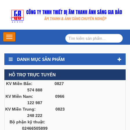
Main
Menu
DANH MỤC SẢN PHẨM
HỖ TRỢ TRỰC TUYẾN
KV Miền Bắc: 0827
574 888
KV Miền Nam: 0966
122 987
KV Miền Trung: 0823
248 222
Bộ phận kỹ thuật:
02466505899