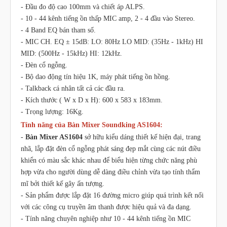
- Đầu đo độ cao 100mm và chiết áp ALPS.
- 10 - 44 kênh tiếng ồn thấp MIC amp, 2 - 4 đầu vào Stereo.
- 4 Band EQ bán tham số.
- MIC CH. EQ ± 15dB: LO: 80Hz LO MID: (35Hz - 1kHz) HI
MID: (500Hz - 15kHz) HI: 12kHz.
- Đèn cổ ngỗng.
- Bộ dao động tín hiệu 1K, máy phát tiếng ồn hồng.
- Talkback cá nhân tất cả các đầu ra.
- Kích thước ( W x D x H): 600 x 583 x 183mm.
- Trọng lượng: 16Kg.
Tính năng của Bàn Mixer Soundking AS1604:
-
Bàn Mixer AS1604
sở hữu kiểu dáng thiết kế hiện đại, trang
nhã, lắp đặt đèn cổ ngỗng phát sáng đẹp mắt cùng các nút điều
khiển có màu sắc khác nhau để biểu hiện từng chức năng phù
hợp vừa cho người dùng dễ dàng điều chỉnh vừa tạo tính thẩm
mĩ bởi thiết kế gây ấn tượng.
- Sản phẩm được lắp đặt 16 đường micro giúp quá trình kết nối
với các công cụ truyền âm thanh được hiệu quả và đa dạng.
- Tính năng chuyên nghiệp như 10 - 44 kênh tiếng ồn MIC