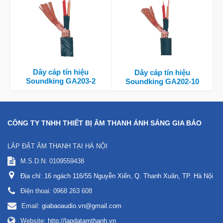
Dây cáp tín hiệu
Dây cáp tín hiệu
Soundking GA203-2
Soundking GA202-10
CÔNG TY TNHH THIẾT BỊ ÂM THANH ÁNH SÁNG GIA BẢO
LẮP ĐẶT ÂM THANH TẠI HÀ NỘI
M.S.D.N: 0109559438
Địa chỉ:
16 ngách 116/55 Nguyễn Xiển, Q. Thanh Xuân, TP. Hà Nội
Điện thoại:
0968 263 608
Email:
giabaoaudio.vn@gmail.com
Website:
http://lapdatamthanh.vn