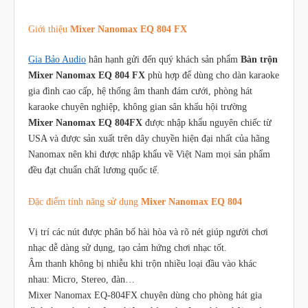
Giới thiệu
Mixer Nanomax EQ 804 FX
Gia Bảo Audio
hân hạnh gửi đến quý khách sản phẩm
Bàn trộn
Mixer Nanomax EQ 804 FX
phù hợp để dùng cho dàn karaoke
gia đình cao cấp, hệ thống âm thanh đám cưới, phòng hát
karaoke chuyên nghiệp, không gian sân khấu hội trường
Mixer Nanomax EQ 804FX
được nhập khẩu nguyên chiếc từ
USA và được sản xuất trên dây chuyền hiện đại nhất của hãng
Nanomax nên khi được nhập khẩu về Việt Nam mọi sản phẩm
đều đạt chuẩn chất lương quốc tế.
Đặc điểm tính năng sử dụng
Mixer Nanomax EQ 804
Vị trí các nút được phân bố hài hòa và rõ nét giúp người chơi
nhạc dễ dàng sử dụng, tạo cảm hứng chơi nhạc tốt.
Âm thanh không bị nhiễu khi trộn nhiều loại đầu vào khác
nhau: Micro, Stereo, đàn…
Mixer Nanomax EQ-804FX chuyên dùng cho phòng hát gia