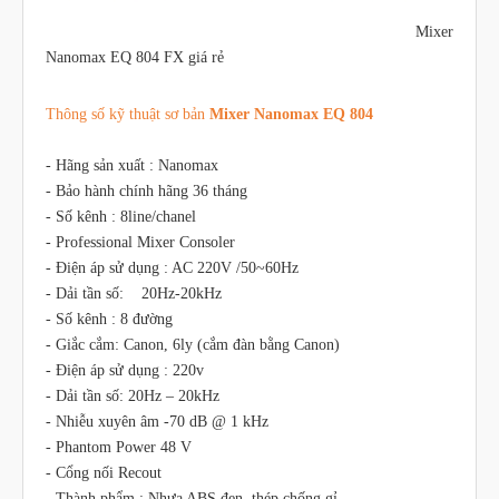
Mixer
Nanomax EQ 804 FX giá rẻ
Thông số kỹ thuật sơ bản
Mixer Nanomax EQ 804
- Hãng sản xuất : Nanomax
- Bảo hành chính hãng 36 tháng
- Số kênh : 8line/chanel
- Professional Mixer Consoler
- Điện áp sử dụng : AC 220V /50~60Hz
- Dải tần số: 20Hz-20kHz
- Số kênh : 8 đường
- Giắc cắm: Canon, 6ly (cắm đàn bằng Canon)
- Điện áp sử dụng : 220v
- Dải tần số: 20Hz – 20kHz
- Nhiễu xuyên âm -70 dB @ 1 kHz
- Phantom Power 48 V
- Cổng nối Recout
- Thành phẩm : Nhưa ABS đen, thép chống gỉ.