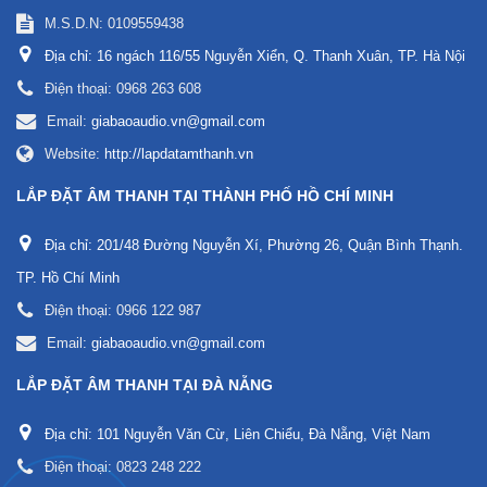
M.S.D.N: 0109559438
Địa chỉ:
16 ngách 116/55 Nguyễn Xiển, Q. Thanh Xuân, TP. Hà Nội
Điện thoại:
0968 263 608
Email:
giabaoaudio.vn@gmail.com
Website:
http://lapdatamthanh.vn
LẮP ĐẶT ÂM THANH TẠI THÀNH PHỐ HỒ CHÍ MINH
Địa chỉ:
201/48 Đường Nguyễn Xí, Phường 26, Quận Bình Thạnh.
TP. Hồ Chí Minh
Điện thoại:
0966 122 987
Email:
giabaoaudio.vn@gmail.com
LẮP ĐẶT ÂM THANH TẠI ĐÀ NẴNG
Địa chỉ:
101 Nguyễn Văn Cừ, Liên Chiểu, Đà Nẵng, Việt Nam
Điện thoại:
0823 248 222