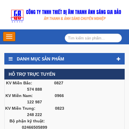
Main
Menu
DANH MỤC SẢN PHẨM
HỖ TRỢ TRỰC TUYẾN
KV Miền Bắc: 0827
574 888
KV Miền Nam: 0966
122 987
KV Miền Trung: 0823
248 222
Bộ phận kỹ thuật:
02466505899