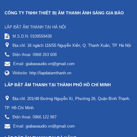
CÔNG TY TNHH THIẾT BỊ ÂM THANH ÁNH SÁNG GIA BẢO
LẮP ĐẶT ÂM THANH TẠI HÀ NỘI
M.S.D.N: 0109559438
Địa chỉ:
16 ngách 116/55 Nguyễn Xiển, Q. Thanh Xuân, TP. Hà Nội
Điện thoại:
0968 263 608
Email:
giabaoaudio.vn@gmail.com
Website:
http://lapdatamthanh.vn
LẮP ĐẶT ÂM THANH TẠI THÀNH PHỐ HỒ CHÍ MINH
Địa chỉ:
201/48 Đường Nguyễn Xí, Phường 26, Quận Bình Thạnh.
TP. Hồ Chí Minh
Điện thoại:
0966 122 987
Email:
giabaoaudio.vn@gmail.com