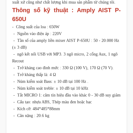
xuất xứ cũng như chất lượng khi mua sản phẩm từ chúng tôi.
Thông số kỹ thuật : Amply AIST P-
650U
- Công suất của loa : 650W
- Nguồn vào điện áp : 220V
- Tần số của amply liền mixer AIST P-650U : 50 - 20.000 Hz
(± 3 dB)
- ngõ kết nối USB với MP3. 3 ngõ micro, 2 cổng Aux, 1 ngõ
Recout
- Trở kháng cao đinh mức : 330 Ω (100 V), 170 Ω (70 V).
- Trở kháng thấp là: 4 Ω
- Núm kiểm soát Bass: ± 10 dB tại 100 Hz .
- Núm kiểm soát treble: ± 10 dB tại 10 kHz
- Tắt MICRO 1: câm tín hiệu đầu vào khác 0 - 30 dB suy giảm
- Cấu tạo: nhựa ABS, Thép màu đen hoặc bạc
- Kích cỡ: 484*485*88mm
- Cân nặng : 20.6 kg