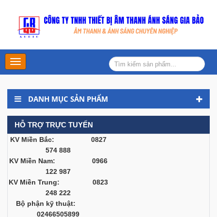
Main
Menu
DANH MỤC SẢN PHẨM
HỖ TRỢ TRỰC TUYẾN
KV Miền Bắc: 0827
574 888
KV Miền Nam: 0966
122 987
KV Miền Trung: 0823
248 222
Bộ phận kỹ thuật:
02466505899