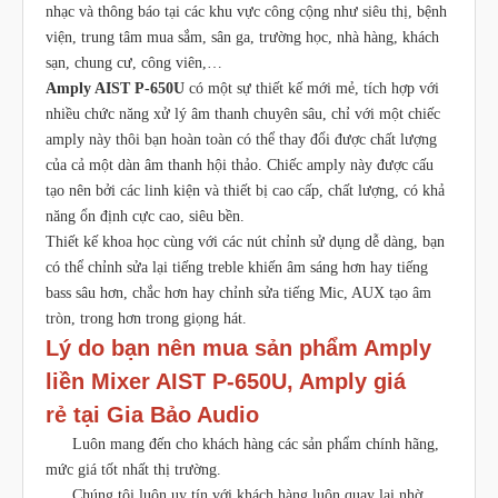
nhạc và thông báo tại các khu vực công cộng như siêu thị, bệnh
viện, trung tâm mua sắm, sân ga, trường học, nhà hàng, khách
sạn, chung cư, công viên,…
Amply AIST P-650U
có một sự thiết kế mới mẻ, tích hợp với
nhiều chức năng xử lý âm thanh chuyên sâu, chỉ với một chiếc
amply này thôi bạn hoàn toàn có thể thay đổi được chất lượng
của cả một dàn âm thanh hội thảo. Chiếc amply này được cấu
tạo nên bởi các linh kiện và thiết bị cao cấp, chất lượng, có khả
năng ổn định cực cao, siêu bền.
Thiết kế khoa học cùng với các nút chỉnh sử dụng dễ dàng, bạn
có thể chỉnh sửa lại tiếng treble khiến âm sáng hơn hay tiếng
bass sâu hơn, chắc hơn hay chỉnh sửa tiếng Mic, AUX tạo âm
tròn, trong hơn trong giọng hát.
Lý do bạn nên mua sản phẩm Amply
liền Mixer AIST P-650U, Amply giá
rẻ tại Gia Bảo Audio
Luôn mang đến cho khách hàng các sản phẩm chính hãng,
mức giá tốt nhất thị trường.
Chúng tôi luôn uy tín với khách hàng luôn quay lại nhờ