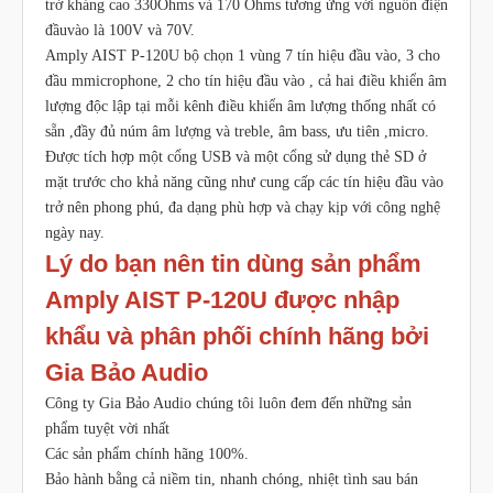
trở kháng cao 330Ohms và 170 Ohms tương ứng với nguồn điện
đầuvào là 100V và 70V.
Amply AIST P-120U bộ chọn 1 vùng 7 tín hiệu đầu vào, 3 cho
đầu mmicrophone, 2 cho tín hiệu đầu vào , cả hai điều khiển âm
lượng độc lập tại mỗi kênh điều khiển âm lượng thống nhất có
sẵn ,đầy đủ núm âm lượng và treble, âm bass, ưu tiên ,micro.
Được tích hợp một cổng USB và một cổng sử dụng thẻ SD ở
mặt trước cho khả năng cũng như cung cấp các tín hiệu đầu vào
trở nên phong phú, đa dạng phù hợp và chạy kịp với công nghệ
ngày nay.
Lý do bạn nên tin dùng sản phẩm
Amply AIST P-120U được nhập
khẩu và phân phối chính hãng bởi
Gia Bảo Audio
Công ty Gia Bảo Audio chúng tôi luôn đem đến những sản
phẩm tuyệt vời nhất
Các sản phẩm chính hãng 100%.
Bảo hành bằng cả niềm tin, nhanh chóng, nhiệt tình sau bán