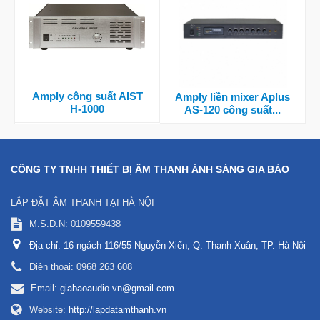
Amply công suất AIST
Amply liền mixer Aplus
H-1000
AS-120 công suất...
CÔNG TY TNHH THIẾT BỊ ÂM THANH ÁNH SÁNG GIA BẢO
LẮP ĐẶT ÂM THANH TẠI HÀ NỘI
M.S.D.N: 0109559438
Địa chỉ:
16 ngách 116/55 Nguyễn Xiển, Q. Thanh Xuân, TP. Hà Nội
Điện thoại:
0968 263 608
Email:
giabaoaudio.vn@gmail.com
Website:
http://lapdatamthanh.vn