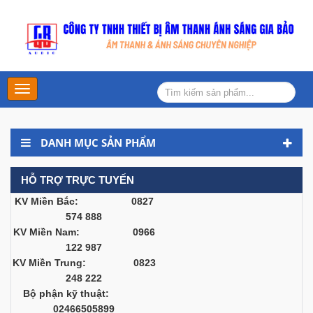
Main
Menu
DANH MỤC SẢN PHẨM
HỖ TRỢ TRỰC TUYẾN
KV Miền Bắc: 0827
574 888
KV Miền Nam: 0966
122 987
KV Miền Trung: 0823
248 222
Bộ phận kỹ thuật:
02466505899