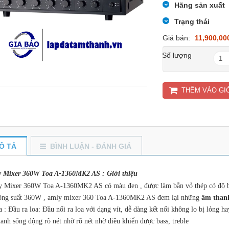
Hãng sản xuất
Trạng thái
Giá bán:
11,900,00
Số lượng
THÊM VÀO GI
Ô TẢ
BÌNH LUẬN - ĐÁNH GIÁ
 Mixer 360W Toa A-1360MK2 AS : Giới thiệu
 Mixer 360W Toa A-1360MK2 AS có màu đen , được làm bằn vỏ thép có độ 
ông suất 360W , amly mixer 360 Toa A-1360MK2 AS đem lại những
âm than
 : Đầu ra loa: Đầu nối ra loa với dạng vít, dễ dàng kết nối không lo bị lỏng ha
anh sống động rõ nét nhờ rõ nét nhờ điều khiển được bass, treble