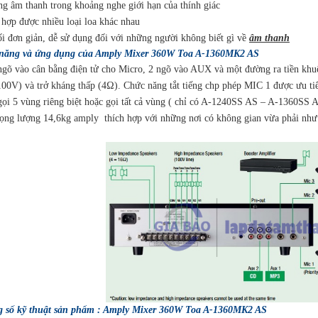
g âm thanh trong khoảng nghe giới hạn của thính giác
 hợp được nhiều loại loa khác nhau
ối đơn giản, dễ sử dụng đối với những người không biết gì về
âm thanh
năng và ứng dụng của Amply Mixer 360W Toa A-1360MK2 AS
ngõ vào cân bằng điện tử cho Micro, 2 ngõ vào AUX và một đường ra tiền khuế
100V) và trở kháng thấp (4Ω). Chức năng tắt tiếng chp phép MIC 1 được ưu tiê
gọi 5 vùng riêng biệt hoặc gọi tất cả vùng ( chỉ có A-1240SS AS – A-1360SS 
rọng lượng 14,6kg amply thích hợp với những nơi có không gian vừa phải như p
 số kỹ thuật sản phẩm : Amply Mixer 360W Toa A-1360MK2 AS