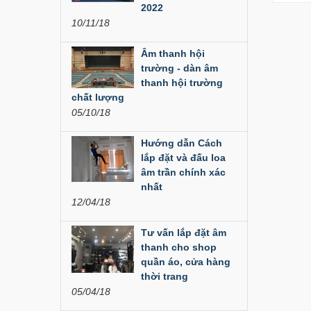
Đèn Led Moving 108
2022
Bóng
10/11/18
Liên hệ
Âm thanh hội
trường - dàn âm
Đèn Moving Beam
thanh hội trường
350W
chất lượng
05/10/18
Liên hệ
Hướng dẫn Cách
Đèn Moving Beam 230
Plus
lắp đặt và đấu loa
âm trần chính xác
Liên hệ
nhất
12/04/18
Đèn Beam 260 Plus
SVT
Tư vấn lắp đặt âm
thanh cho shop
Liên hệ
quần áo, cửa hàng
thời trang
Cục đẩy công suất
05/04/18
Aplus...