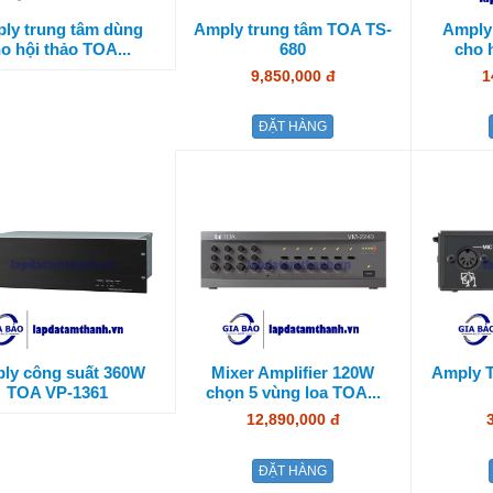
ly trung tâm dùng
Amply trung tâm TOA TS-
Amply
o hội thảo TOA...
680
cho 
9,850,000 đ
1
ĐẶT HÀNG
ly công suất 360W
Mixer Amplifier 120W
Amply 
TOA VP-1361
chọn 5 vùng loa TOA...
12,890,000 đ
ĐẶT HÀNG