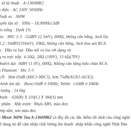
 số kỹ thuật : A-1360MK2
 điện : AC 230V 50/60Hz
Suất ra : 360W
uyến tần số : 50Hz – 18,000Hz±3dB
o tiếng : Dưới 1%
ào : MIC 1-3: -52dBV (2.5mV), 600Ω, không cân bằng, Jack 6ly.
,2:-10dBV(316mV), 10kΩ, không cân bằng, Jack hoa sen RCA.
 : Đầu ra loa: Đầu nối ra loa với dạng vít.
 ra trực tiếp: 4-16Ω, 28Ω (100V), 13.6Ω(70V).
khuếch đại: 0dBV (1.0V), 600Ω, Không cân bằng kiểu chân RCA.
 Phantom : Mic 1-3
 S/N : Hơn 65dB (MIC1-MIC3), hơn 75dB(AUX1-AUX2).
chỉnh âm sắc : Bass±10dB ở 100Hz, Treble: ±10dB ở 10kHz.
 lượng : 14.6kg
thước : 420(R) X 110(C) X 384(S) mm
 phẩm : Mặt trước: Nhựa ABS, màu đen.
hép tấm, sơn màu đen.
y Mixer 360W Toa A-1360MK2
có đầy đủ các đặc điểm tốt nhất của công nghệ 
ử dụng nó để cảm nhận chất lượng âm thanh nhập khẩu công nghệ Nhật Bản