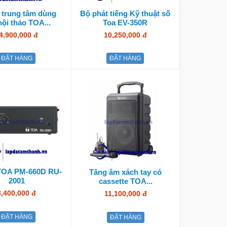
 trung tâm dùng
Bộ phát tiếng Kỹ thuật số
hội thảo TOA...
Toa EV-350R
4,900,000 đ
10,250,000 đ
ĐẶT HÀNG
ĐẶT HÀNG
TOA PM-660D RU-
Tăng âm xách tay có
2001
cassette TOA...
3,400,000 đ
11,100,000 đ
ĐẶT HÀNG
ĐẶT HÀNG