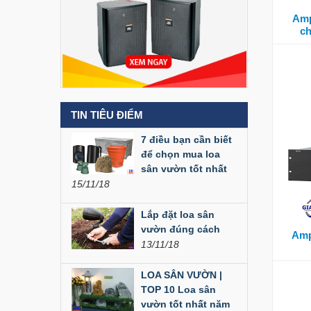
Amp
Liên hệ
ch
Loa Party House MF12
Liên hệ
TIN TIÊU ĐIỂM
Loa Party House MF10
7 điều bạn cần biết
Liên hệ
để chọn mua loa
sân vườn tốt nhất
15/11/18
Loa Party House C10
Liên hệ
Lắp đặt loa sân
vườn đúng cách
Amp
13/11/18
Loa Party House C12
LOA SÂN VƯỜN |
Liên hệ
TOP 10 Loa sân
vườn tốt nhất năm