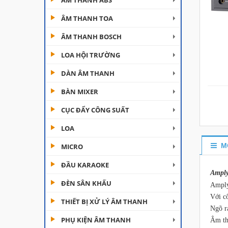
ÂM THANH ABS
ÂM THANH TOA
ÂM THANH BOSCH
LOA HỘI TRƯỜNG
DÀN ÂM THANH
Đèn Moving Beam 230
BÀN MIXER
Plus
CỤC ĐẨY CÔNG SUẤT
Liên hệ
LOA
Đèn Beam 260 Plus
SVT
M
MICRO
Liên hệ
ĐẦU KARAOKE
Amply
ĐÈN SÂN KHẤU
Cục đẩy công suất
Amply
Aplus...
Với c
THIẾT BỊ XỬ LÝ ÂM THANH
Ngõ ra
Liên hệ
PHỤ KIỆN ÂM THANH
Âm th