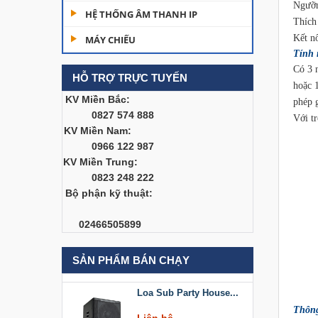
Ngưỡn
Dàn âm thanh hội
HỆ THỐNG ÂM THANH IP
trường...
Thích
Kết n
MÁY CHIẾU
200,000,000 đ
Tính 
Có 3 
HỖ TRỢ TRỰC TUYẾN
Bàn Mixer
hoặc 
Allen&Heath...
KV Miền Bắc:
phép 
0827 574 888
Liên hệ
Với t
KV Miền Nam:
0966 122 987
Bàn Mixer
KV Miền Trung:
Allen&Heath...
0823 248 222
Liên hệ
Bộ phận kỹ thuật:
Loa Sub Party House
02466505899
D218
Liên hệ
SẢN PHẨM BÁN CHẠY
Loa Sub Party House...
Thông
Liên hệ