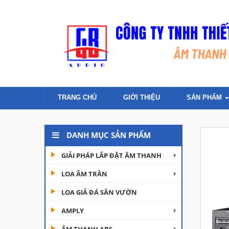
TRANG CHỦ
GIỚI THIỆU
SẢN PHẨM
DANH MỤC SẢN PHẨM
GIẢI PHÁP LẮP ĐẶT ÂM THANH
LOA ÂM TRẦN
LOA GIẢ ĐÁ SÂN VƯỜN
AMPLY