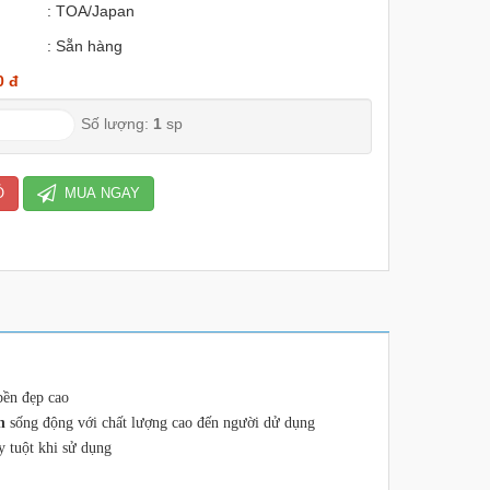
: TOA/Japan
: Sẵn hàng
0 đ
Số lượng:
1
sp
Ỏ
MUA NGAY
bền đẹp cao
h
sống động với chất lượng cao đến người dử dụng
y tuột khi sử dụng