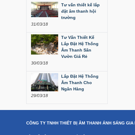
Liên hệ
Tư vấn thiết kế lắp
đặt âm thanh hội
Dàn âm thanh hội
trường
trường...
31/03/18
200,000,000 đ
Tư Vấn Thiết Kế
Lắp Đặt Hệ Thống
Bàn Mixer
Âm Thanh Sân
Allen&Heath...
Vườn Giá Rẻ
30/03/18
Liên hệ
Lắp Đặt Hệ Thống
Bàn Mixer
Allen&Heath...
Âm Thanh Cho
Ngân Hàng
Liên hệ
29/03/18
CÔNG TY TNHH THIẾT BỊ ÂM THANH ÁNH SÁNG GIA