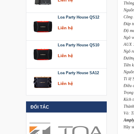
Thông
Nguồn
Loa Party House QS12
Công 
Đáp t
Liên hệ
Độ mé
Ngõ v
Loa Party House QS10
AUX 1
Ngõ ra
Liên hệ
Đường
Tiền 
Loa Party House SA12
Nguồn
Tỉ lệ
Liên hệ
Điều 
Trọng
Loa Party House KT512
Kích 
Thành
ĐỐI TÁC
Liên hệ
Vỏ: T
Ampl
Loa Party House KT510
Hãy s