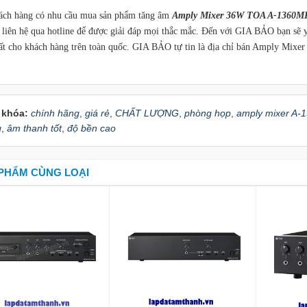
 hàng có nhu cầu mua sản phẩm tăng âm
Amply Mixer 36W TOA A-1360M
ể liên hệ qua hotline để được giải đáp mọi thắc mắc. Đến với GIA BẢO bạn sẽ 
hất cho khách hàng trên toàn quốc. GIA BẢO tự tin là địa chỉ bán Amply Mix
 khóa:
chính hãng
,
giá rẻ
,
CHẤT LƯỢNG
,
phòng họp
,
amply mixer A
g
,
âm thanh tốt
,
độ bền cao
PHẨM CÙNG LOẠI