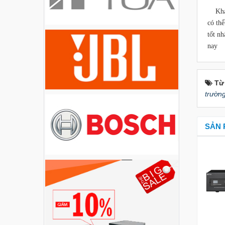
Liên hệ
Khách
có th
tốt n
Loa Party House PH12
nay
Liên hệ
Loa Party House PH10
Từ
trườn
Liên hệ
SẢN 
Loa Party House AP12
Liên hệ
Loa Party House AP10
Liên hệ
Loa Party House MF15