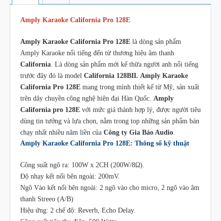
Amply Karaoke California Pro 128E
Amply Karaoke California Pro 128E
là dòng sản phẩm
Amply Karaoke nổi tiếng đến từ thương hiệu âm thanh
California
. Là dòng sản phẩm mới kế thừa người anh nổi tiếng
trước đây đó là model
California 128BII.
Amply Karaoke
California Pro 128E
mang trong mình thiết kế từ Mỹ, sản xuất
trên dây chuyền công nghệ hiện đại Hàn Quốc.
Amply
California pro 128E
với mức giá thành hợp lý, được người tiêu
dùng tin tưởng và lựa chọn, nằm trong top những sản phẩm bán
chạy nhất nhiều năm liền của
Công ty Gia Bảo Audio
.
Amply Karaoke California Pro 128E: Thông số kỹ thuật
Công suất ngõ ra: 100W x 2CH (200W/8Ω).
Độ nhạy kết nối bên ngoài: 200mV.
Ngõ Vào kết nối bên ngoài: 2 ngõ vào cho micro, 2 ngõ vào âm
thanh Streeo (A/B)
Hiệu ứng: 2 chế độ: Reverb, Echo Delay.