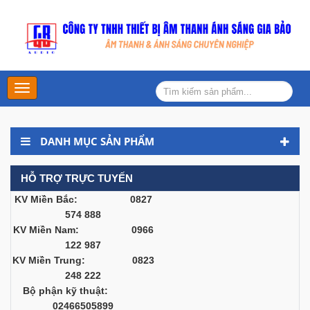
Main
Menu
DANH MỤC SẢN PHẨM
HỖ TRỢ TRỰC TUYẾN
KV Miền Bắc: 0827
574 888
KV Miền Nam: 0966
122 987
KV Miền Trung: 0823
248 222
Bộ phận kỹ thuật:
02466505899