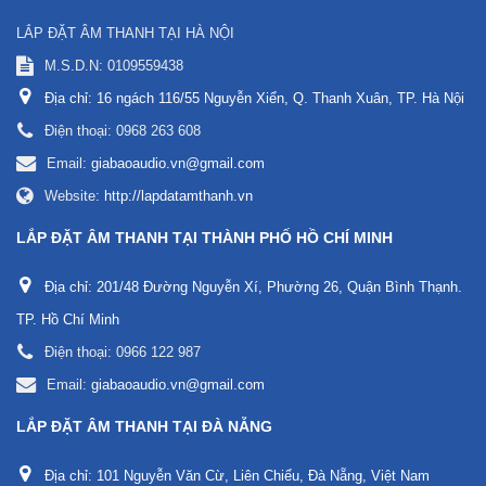
LẮP ĐẶT ÂM THANH TẠI HÀ NỘI
M.S.D.N: 0109559438
Địa chỉ:
16 ngách 116/55 Nguyễn Xiển, Q. Thanh Xuân, TP. Hà Nội
Điện thoại:
0968 263 608
Email:
giabaoaudio.vn@gmail.com
Website:
http://lapdatamthanh.vn
LẮP ĐẶT ÂM THANH TẠI THÀNH PHỐ HỒ CHÍ MINH
Địa chỉ:
201/48 Đường Nguyễn Xí, Phường 26, Quận Bình Thạnh.
TP. Hồ Chí Minh
Điện thoại:
0966 122 987
Email:
giabaoaudio.vn@gmail.com
LẮP ĐẶT ÂM THANH TẠI ĐÀ NẴNG
Địa chỉ:
101 Nguyễn Văn Cừ, Liên Chiểu, Đà Nẵng, Việt Nam