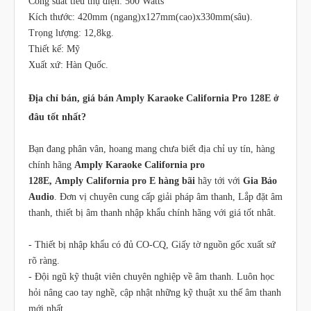
Công suất tiêu thụ điện: 500 Watts
Kích thước: 420mm (ngang)x127mm(cao)x330mm(sâu).
Trọng lượng: 12,8kg.
Thiết kế: Mỹ
Xuất xứ: Hàn Quốc.
Địa chỉ bán, giá bán Amply Karaoke California Pro 128E ở
đâu tốt nhất?
Bạn đang phân vân, hoang mang chưa biết địa chỉ uy tín, hàng
chính hãng
Amply Karaoke California pro
128E, Amply California pro E hàng bãi
hãy tới với
Gia Bảo
Audio
. Đơn vị chuyên cung cấp giải pháp âm thanh, Lắp đặt âm
thanh, thiết bị âm thanh nhập khẩu chính hãng với giá tốt nhât.
- Thiết bị nhập khẩu có đủ CO-CQ, Giấy tờ nguồn gốc xuất sứ
rõ ràng.
- Đội ngũ kỹ thuật viên chuyên nghiệp về âm thanh. Luôn học
hỏi nâng cao tay nghề, cập nhật những kỹ thuật xu thế âm thanh
mới nhất.