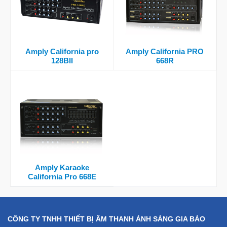
Amply California pro
Amply California PRO
128BII
668R
Amply Karaoke
California Pro 668E
CÔNG TY TNHH THIẾT BỊ ÂM THANH ÁNH SÁNG GIA BẢO