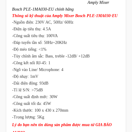
Amply Mixer
Bosch PLE-1MA030-EU chính hãng
Thông số kỹ thuật của Amply Mixer Bosch PLE-1MA030-EU
-Nguồn điện: 230V AC, 50Hz/ 60Hz
-Điện áp tiêu thụ: 4.5A
-Công suất tiêu thụ: 100VA
-Đáp tuyến tần số: 50Hz~20KHz
-Độ méo tiếng: <1%
-Tùy chỉnh âm sắc: Bass, treble -12dB/ +12dB
-Công kết nối RJ-45: 1
-Ngõ vào Line/ Microphone: 4
-Độ nhạy: 1mV
-Dải điện động: 93dB
-Tỉ lệ S/N: >75dB
-Công suất định mức: 30W
-Công suất tối đa: 45W
-Kích thước: 100 x 430 x 270mm
-Trọng lượng: 5Kg
Lý do bạn nên tin dùng sản phẩm được mua từ GIA BẢO