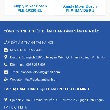
Amply Mixer Bosch
Amply Mixer Bosch
PLE-1P120-EU
PLE-1MA120-EU
CÔNG TY TNHH THIẾT BỊ ÂM THANH ÁNH SÁNG GIA BẢO
LẮP ĐẶT ÂM THANH TẠI HÀ NỘI
M.S.D.N: 0109559438
Địa chỉ:
16 ngách 116/55 Nguyễn Xiển, Q. Thanh Xuân, TP. Hà Nội
Điện thoại:
0968 263 608
Email:
giabaoaudio.vn@gmail.com
Website:
http://lapdatamthanh.vn
LẮP ĐẶT ÂM THANH TẠI THÀNH PHỐ HỒ CHÍ MINH
Địa chỉ:
201/48 Đường Nguyễn Xí, Phường 26, Quận Bình Thạnh.
TP. Hồ Chí Minh