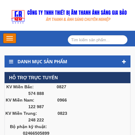
Main
Menu
DANH MỤC SẢN PHẨM
HỖ TRỢ TRỰC TUYẾN
KV Miền Bắc: 0827
574 888
KV Miền Nam: 0966
122 987
KV Miền Trung: 0823
248 222
Bộ phận kỹ thuật:
02466505899